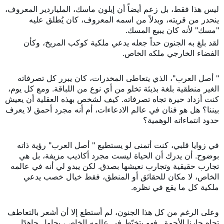
ليس هذا فقط، بل زعم أيضاً أن إيلون ماسك، الملياردير المعروف،
ينحدر من قريته، وبدلاً من اسمه المعروف، كان يُطلق عليه
"مسك" لأنه كان يبيع المسك.
لقد بلغ به الجنون حداً جعله يدعي ملكية كوكب المريخ، وكأن
الفضاء الخارجي ملكه الخاص.
" أصل العرب"، الذي يتعاطى المخدرات، كان يبرر كل تصرفاته
الغير منطقية بلغة بذيئة تخلو من أي نوع من اللباقة. ومع كل يوم،
كنت أزداد حيرة تجاه تصرفاته. كيف لشخص بهذه العقلية أن يعيش
بيننا؟ هل هو فنان في عالم الادعاءات، أم أنه مجرد أحمق لا يعرف
حدود انتماءاته الوهمية؟
في زوايا قلبي، كنت أتمنى لو يستطيع " أصل العرب" رؤية ذاته
بوضوح. أن يدرك أن الحياة ليست مجرد أكاذيب مزيفة، بل هي
تجارب حقيقية وتجارب نعيشها بصدق. لكن يبدو لي أنه في عالمه
الخاص، لا مكان للحقائق أو المنطق، فقط خيال خصب يدعي
ملكية كل ما يقع في نظره.
وعلى الرغم من كل هذا الجنون، لم أستطع إلا أن أشعر بالتعاطف
تجاه جارنا الأحمق. فهو يتخبّط في عالمه الخاص، يحاول جاهدًا