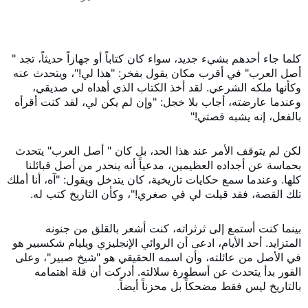
كلما جاء أحدهم بشيء جديد، سواء كان كتاباً أو جهازاً حديثاً، تجد "
أصل العرب" في أقرب مكان يقول بفخر: "هذا لي!"، ويتحدث عنه
وكأنها ملكه الشرعي. لقد أخذ الكتاب الذي أهداه لي صديقي،
وعندما عارضته، أجاب بلا خجل: "وإن لم يكن لي، لقد كنت أقرأه
بالفعل، إنه يشبه قصتي!"
لكن لم يتوقف الأمر عند هذا الحد، بل كان " أصل العرب" يتحدث
بحماسة عن أجداده العظيمين، مدعياً أنه ينحدر من أصل قبائلنا
كلها. وعندما سمع حكايات تاريخية، كان يتدخل ويقول: "آه، أنا أملك
تلك القصة، فقد قيلت لي في صغري!"، وكأن التاريخ كتب له.
بينما كنت أستمع إلى ثرثراته، كنت أشعر بالقلق من جنونه
المتزايد. أحد الأيام، ادعى أن الروائي الإنجليزي ويليام شكسبير هو
في الأصل من عائلته، وأن اسمه الحقيقي هو "شيخ صبير"، وعلى
الفور بدأ يتحدث عن أسطورة سلالته. أدركت أن قلة اهتمامه
بالتاريخ ليس فقط مضحكاً بل محزناً أيضاً.