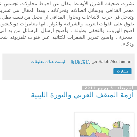
نشرت صحيفة الشرق الأوسط مقال عن احباط محاولات تجسس ع
معمر القذافي ووسائل اتصالاته وتحركاته . وهذا المقال هي تسريب
وتدخل في حرب الأشاعات ويحاول القذافي ان يجعل من نفسه بطل وأ
تفوق على القوات الغربية والشرقية والثوار . انها مغامرات دونكيشوتي
اصبح الهروب والتخفي بطولة . وأصبح ارسال الرسائل من يد الى 
معجزة . واصبح تمرير الشفرات لكتائبه عبر قنوات تلفزيونه شجا
وذكاء .
Saleh Alsulaiman
في
6/16/2011
ليست هناك تعليقات:
مشاركة
الأربعاء، 8 يونيو 2011
أزمة المثقف العربي والثورة الليبية