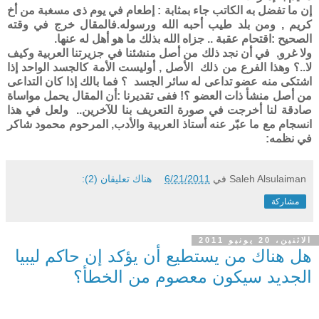
إن ما تفضل به الكاتب جاء بمثابة : إطعام في يوم ذى مسغبة من أخ
كريم , ومن بلد طيب أحبه الله ورسوله.فالمقال خرج في وقته
الصحيح :اقتحام عقبة .. جزاه الله بذلك ما هو أهل له عنها.
ولا غرو, في أن نجد ذلك من أصل منشئنا في جزيرتنا العربية وكيف
لا..؟ وهذا الفرع من ذلك
الأصل , أوليست الأمة كالجسد الواحد إذا
اشتكى منه عضو تداعى له سائر الجسد ؟ فما بالك إذا كان التداعى
من أصل منشأ ذات العضو ؟! ففى تقديرنا :أن المقال يحمل مواساة
صادقة لنا أخرجت في صورة التعريف بنا للآخرين.. ولعل في هذا
انسجام مع ما عبّر عنه أستاذ العربية والأدب, المرحوم محمود شاكر
في نظمه:
Saleh Alsulaiman
في
6/21/2011
هناك تعليقان (2):
مشاركة
الاثنين، 20 يونيو 2011
هل هناك من يستطيع أن يؤكد إن حاكم ليبيا
الجديد سيكون معصوم من الخطأ؟