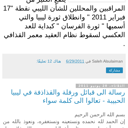
المراقبين والمحللين للشأن الليبي نقطة "17
فبراير 2011 " وانطلاق ثورة ليبيا والتي
أسميها " ثورة الفرسان " كبداية للعد
العكسي لسقوط
نظا
م العقيد معمر القذافي
.
Saleh Alsulaiman
في
6/29/2011
هناك 12 تعليقًا:
مشاركة
الثلاثاء، 28 يونيو 2011
رسالة الى قبائل ورفلة والقذاذفة في ليبيا
الحبيبة - تعالوا الى كلمة سواء
بسم الله الرحمن الرحيم
إن الحمد لله نحمده ونستعينه ونستغفره، ونعوذ بالله من