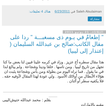
Saleh Alsulaiman
في
6/23/2011
هناك 4 تعليقات:
مشاركة
الثلاثاء، 21 يونيو 2011
" إطعامٌ في يـوم ذى مسغبـــة " ردا على
مقال الكاتب:صالح بن عبدالله السليمان (
إعتذار إلى ليبيا)
هذا مقال سطره أخ عزيز . وزاد في كرمه علينا فبين لنا بعض ما كنا
نجهل من تاريخ ليبيا . ومن ناسها . خلقا ودينا وشجاعة . ولم يبالغ ابدا
في ما يقول . فما نراه اليوم من بطولة ومن بأس وشجاعة يثبت ان
هؤلاء الأبطال من أولائك الأسود . ولي عودة لهذا المقال لأوفيه حقه .
فلا يكفيه سطر أو أثنان .
_______________________________________________
____
بقلم : محمد عبدالله حنيش/ليبى
مقيم بالإمارات