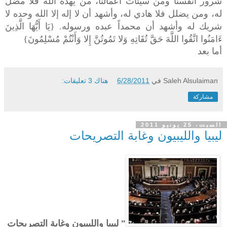
شرور أنفسنا ومن سيئات أعمالنا، من يهده الله فلا مضل
له، ومن يضلل فلا هادي له، وأشهد أن لا إله إلا الله وحده لا
شريك له وأشهد أن محمداً عبده ورسوله.
{يَا أَيُّهَا الَّذِينَ
ءَامَنُوا اتَّقُوا اللَّهَ حَقَّ تُقَاتِهِ وَلا تَمُوتُنَّ إِلا وَأَنْتُمْ مُسْلِمُونَ}
أما بعد
Saleh Alsulaiman
في
6/28/2011
هناك 3 تعليقات:
مشاركة
السبت، 25 يونيو 2011
ليبيا والليبيون وغابة التصريحات
" ليبيا والليبيون وغابة التصريحات