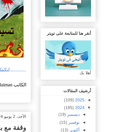
أنقر هنا للمتابعة على تويتر
..............لتك
أهلا بك
الكاتب
ulaiman
أرشيف المقالات
(109)
2025
◄
(185)
2024
▼
◄
ديسمبر
(19)
الأحد، 2 يونيو 2024
◄
نوفمبر
(15)
وقفة مع ب
◄
أكتوبر
(13)