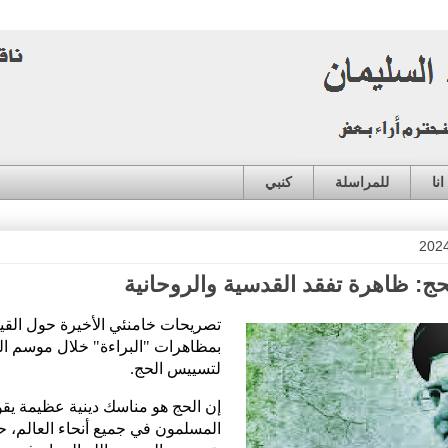
نا
للمراسلة
كنبي
ج: ظاهرة تفقد القدسية والروحانية
تصريحات خامنئي الأخيرة حول القي
بمظاهرات "البراءة" خلال موسم ال
لتسييس الحج.
إن الحج هو مناسك دينية عظيمة يقو
المسلمون في جميع أنحاء العالم، 