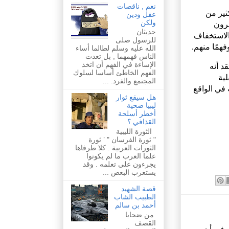
نعم , ناقصات
ثير من
عقل ودين
ولكن
برون
حديثان
الاستخفاف
للرسول صلى
فهمًا منهم.
الله عليه وسلم لطالما أساء
الناس فهمهما , بل تعدت
الإساءة في الفهم أن اتخذ
د أنه
الفهم الخاطئ أساسا لسلوك
لية
المجتمع والفرد. ...
 في الواقع
هل سيقع ثوار
ليبيا ضحية
أخطر أسلحة
القذافي ؟
الثورة الليبية
" ثورة الفرسان " ’ ثورة
الثورات العربية . كلا طرفاها
علما العرب ما لم يكونوا
يجرءون على تعلمه . وقد
يستغرب البعض ...
قصة الشهيد
الطبيب الشاب
أحمد بن سالم
من ضحايا
القصف