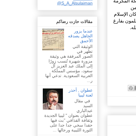
كة المكرمة
@S_A_Alsulaiman
من
ان الإسلام
لمون بفارغ
مقالات حازت رضاكم
له.
عندما يزور
الجاهل يصدقه
الأحمق
الوثيقة التي
تظهر في
الصور المرفقة هي وثيقة
مزورة شهيرة تُنسب زورًا
إلى الملك عبد العزيز آل
سعود، مؤسس المملكة
العربية السعودية. تدعي أنها
ر...
عطوان , أحذر
لعنة ليبيا
في مقال
السيد
عبدالباري
عطوان بعنوان " ليبيا الجديدة
وثقافة القذافي "بث فيها
حقدا سخي جدا جدا على
الثورة الليبية ورجالها ...