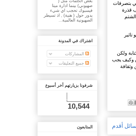
بعض الكلمات مثل (
عي بتصرفات
صهيوني) بينما ادارة ميتا
ب قذرة
فيسبوك تحجب اي شيء
يدور حول ( هنية) , اذ تسيطر
لشتم
الصهيونية العالمية...
تاثير
اشتراك في المدونة
ابة ولكن
المشاركات
ق وكيف يجب
جميع التعليقات
 وثقافة
شرفونا بزيارتهم أخر أسبوع
10,544
ائل أقدم
المتابعون