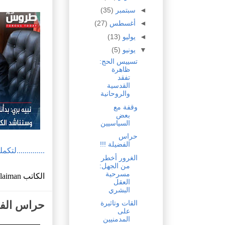
◄
سبتمبر
(35)
◄
أغسطس
(27)
◄
يوليو
(13)
▼
يونيو
(5)
تسييس الحج:
ظاهرة
تفقد
القدسية
والروحانية
وقفة مع
بعض
السياسيين
حراس
الفضيلة !!!
..............لتك
الغرور أخطر
من الجهل:
مسرحية
الكاتب
ulaiman
العقل
البشري
حراس الفض
القات وتاثيرة
على
المدمنيين