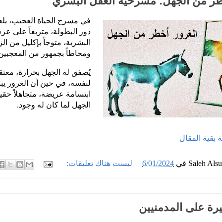
طر من الجهل: مسرحية العقل البشري
في مسرح الحياة العجيب، يلع
دور البطولة، متربعاً على عر
البشرية، متوجاً بإكليل من الزه
ومحاطاً بجمهور من المعجبين
يُصفق له الجهل بحرارة، معتقدا
لنفسه، في حين أن الغرور يب
ابتسامة عريضة، متجاهلاً حقيقة
الجهل لما كان له وجود.
ملة بقية المقال
Saleh Als
في
6/01/2024
ليست هناك تعليقات:
يرة على المدمنيين