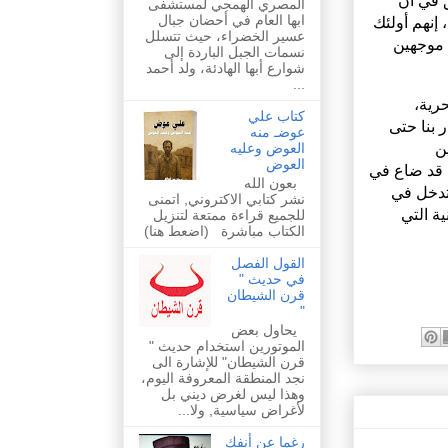
ق في أن
المصري الهمجي لمستشفى
ابها العام في أحضان جبال
 إنهم أولئك
عسير الخضراء، حيث تتسلل
 موجهين
نسمات الجبل الباردة إلى
شوارع أبها الهادئة، ولد أحمد
...
رية،
كتاب علي
 بنا حتى
عوضـ منه
ن
العوض وعليه
العوض
م قد ضاع في
بعون الله
تدخل في
نشر كتابي الاكتروني, اتمنى
ية التي
للجميع قراءة ممتعة لتنزيل
الكتاب مباشرة (اضعط هنا)
القول الفصل
في حديث "
قرن الشيطان
"
يحاول بعض
الموتورين استخدام حديث "
قرن الشيطان" للإشارة الى
نجد المنطقة المعروفة اليوم،
وهذا ليس لغرض ديني بل
لأغراض سياسية, ولا...
رغما عن أنفك