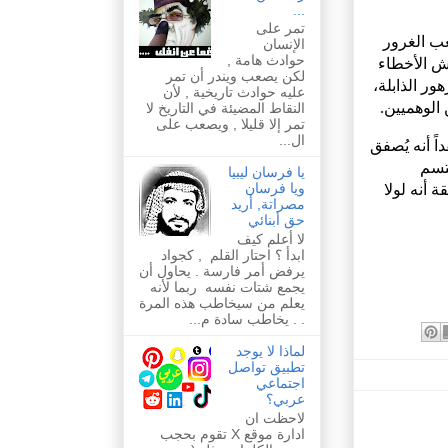
...
تمر على
ب الغرور
الإنسان
حوادث هامة ,
ش الأخطاء
لكن يصعب ويندر أن تمر
ور الذابلة،
عليه حوادث تاريخية , لأن
 الوهميين.
النقاط المضيئة في التاريخ لا
تمر إلا قليلا , ويصعب على
ال...
ً أنه يُصفق
تسم
يا فرسان ليبيا
ويا فرسان
 أنه لولا
مصراتة, أريد
حق أبنائي
لا أعلم كيف
ابدأ ؟ احتار القلم , كجواد
يرفض أمر فارسة . يحاول أن
يجمع شتات نفسه ربما لأنه
يعلم من سيخاطب هذه المرة
. . يخاطب سادة م...
لماذا لا يوجد
تطبيق تواصل
اجتماعي
عربي؟
لاحظت ان
ادارة موقع X تقوم بحجب