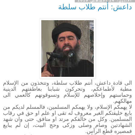
الاثنين، 24 أغسطس 2015
داعش: أنتم طلاب سلطة
الى قادة داعش، أنتم طلاب سلطة، وتتخذون من الإسلام
مطية لأطماعكم، وتحركون شبابنا بعاطفتهم الدينية
وحماستهم وإخلاصهم للإسلام وتسوقونهم كالعمي الى
مهالكهم.
لا يهمكم الإسلام، ولا يهمكم المسلمين، فالمسلم لديكم من
بايع خليفتكم الغير معروف له تقى او علم او حق في رقاب
المسلمين. وكل من خالفكم مرتد او منافق. حتى وان شهد
الشهادتين وصام وصلى وزكى وحج البيت، إن لم يبايع
فمصيره قطع الرأس.