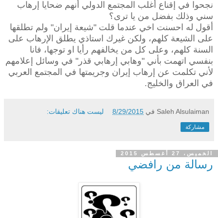
نجحوا في إقناع أغلب المجتمع الدولي أنهم ضحايا إرهاب
سني وذلك بفضل من يا ترى؟
أقول له احسنت اخي عندما قلت "شيعة إيران" ولم تطلقها
على الشيعة كلهم، ولكن غيرك استاذي يطلق الإرهاب على
السنة كلهم، وعلى كل من يخالفهم رأيا او توجها، فانا
بنفسي اتهمت بأني "وهابي إرهابي قذر" في وسائل إعلامهم
لأني تكلمت عن إرهاب إيران وجريمتها في المجتمع العربي
في العراق والخليج.
Saleh Alsulaiman
في
8/29/2015
ليست هناك تعليقات:
مشاركة
الخميس، 27 أغسطس 2015
رسالة من رافضي