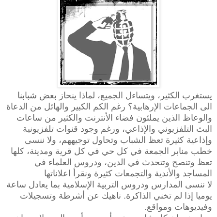
يستغرب الكثير، ويتساءل الجميع، لماذا ينحاز بعض شبابنا
الى الجماعات الإرهابية؟ رغم الكم الكبير والهائل من الدعاة
والوعاظ الذين يملئون فضاء الأنترنت والكثير من ساعات
البث التلفزيوني والإذاعي، ورغم وجود قنوات تلفزيونية
وإذاعية كثيرة تعظ الشباب وتحاول توجيههم، ولا ننسى
خطب منابر الجمعة في كل حي في كل قرية ومدينة، كلها
تعظ وتنصح وتتحدث في الدين، ودروس العلماء في
المساجد والأندية والتجمعات كثيرة ونقرأ اعلاناتها
لا ننسى المدارس ودروس التربية الإسلامية بما يعادل ساعة
يوميا إذا لم تخني الذاكرة. ناهيك عن أشرطة وتسجيلات
وفيديوهات ومواقع.