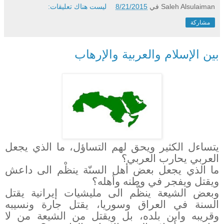
Saleh Alsulaiman
في
8/21/2015
ليست هناك تعليقات:
مشاركة
بين الإسلام والعربية والإرهاب
يتساءل الكثير ويحق لهم التساؤل، ما الذي يجعل
العربي يحارب العربي؟
ما الذي يجعل بعض أهل السنّة ينظْم الى داعش
ويقتل ويفجر في وطنه وأهله؟
وبعض الشيعة ينظّم الى مليشيات إيرانية يقتل
السنة في العراق وسوريا، يقتل جارة ونسيبه
وقريبه وابن بلده، بل ويقتل من الشيعة من لا