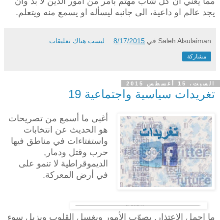
مما يعني ان كل شاب مهتم بأمر من أمور الدين لا بد وان
يجد عالم او داعية، الى جانبه ليسأله او يسمع منه ويتعلم.
Saleh Alsulaiman
في
8/17/2015
ليست هناك تعليقات:
مشاركة
السبت، 15 أغسطس 2015
تغريدات سياسية واجتماعية 19
أغبي ما أسمع من تصريحات
هو الحديث عن انتخابات
واستفتاءات في مناطق فيها
حرب وقتل ودمار,
الديموقراطية لا تنمو على
في أرض المعركة.
ما اجمل الاعتذار, يصوّب الأمور ويغسل القلوب وبزيل سوء