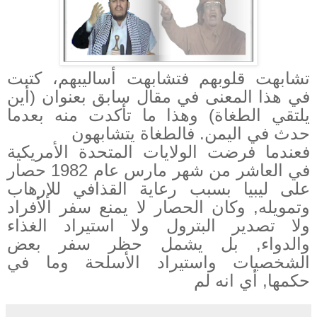
تشابهت قلوبهم فتشابهت أساليبهم، كتبت
في هذا المعنى في مقال سابق بعنوان (أين
يلتقي الطغاة) وهذا ما تأكدت منه بعدما
حدث في اليمن. فالطغاة يتشابهون
فعندما فرضت الولايات المتحدة الأمريكية
في العاشر من شهر مارس عام 1982 حصار
على ليبيا بسبب رعاية القذافي للإرهاب
وتمويله, وكان الحصار لا يمنع سفر الأفراد
ولا تصدير البترول ولا استيراد الغذاء
والدواء, بل يشمل حظر سفر بعض
الشخصيات واستيراد الأسلحة وما في
حكمها, أي انه لم