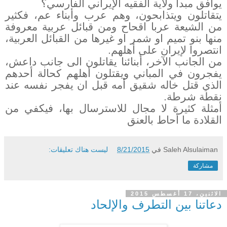
يوافق مبدأ ولاية الفقيه الإيراني الفارسي؟
يتقاتلون ويتذابحون، وهم عرب وأبناء عم، فكثير
من الشيعة عربا اقحاح ومن قبائل عربية معروفة
منها بنو تميم او شمر او غيرها من القبائل العربية،
انتصروا لإيران على أهلهم.
من الجانب الآخر، أبنائنا يقاتلون الى جانب داعش،
يفجرون في المباني ويقتلون أهلهم كحالة أحدهم
الذي قتل خاله شقيق أمه قبل ان يفجر نفسه عند
نقطة شرطة.
أمثلة كثيرة لا مجال للاسترسال بها، فيكفي من
القلادة ما أحاط بالعنق
Saleh Alsulaiman
في
8/21/2015
ليست هناك تعليقات:
مشاركة
الاثنين، 17 أغسطس 2015
دعاتنا بين التطرف والإلحاد