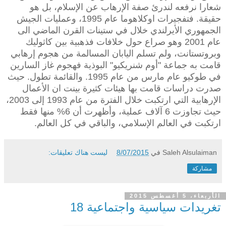
شعارا نرفعه لندرئ صفة الإرهاب عن الإسلام، بل هو
حقيقة. فتفجيرات اوكلاهوما عام 1995، وعمليات الجيش
الجمهوري الأيرلندي خلال في ستينات القرن الماضي الى
عام 2001 وهو صراع حول خلافات فذهبية بين كاثوليك
وبروتستانت، ولم تسلم اليابان المسالمة من هجوم إرهابي
قامت به جماعة "أوم شنريكيو" البوذية فهجوم غاز السارين
في طوكيو عام مارس من عام 1995. والقائمة تطول. حيث
صدرت دراسات قامت بها هيئات كثيرة بينت ان الأعمال
الإرهابية التي ارتكبت خلال الفترة من عام 1993 إلى 2003،
حيث تجاوزت 6 آلاف عملية، وأظهرت أن 6% منها فقط
ارتكبت في العالم الإسلامي، والباقي في كل العالم.
Saleh Alsulaiman
في
8/07/2015
ليست هناك تعليقات:
مشاركة
الأربعاء، 5 أغسطس 2015
تغريدات سياسية واجتماعية 18