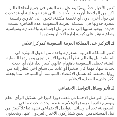
تُعتبر الأخبار حدثًا يوميًا يتفاعل معه البشر في جميع أنحاء العالم.
لكن من الملاحظ أن بعض الأحداث، التي قد تبدو عادية أو قد تحدث
في دول أخرى دون أي تغطية مكثفة، تتحول إلى عناوين رئيسية
بمجرد حدوثها في المملكة العربية السعودية. هذه الظاهرة ليست
جديدة، ويعود سببها إلى عدة عوامل اجتماعية واقتصادية وسياسية
وثقافية تؤثر على كيفية إدارة الأخبار وتقديمها.
1. التركيز على المملكة العربية السعودية كمركز إعلامي
تُعتبر المملكة العربية السعودية واحدة من الدول المؤثرة في
المنطقة، بل والعالم. نظراً لموقعها الاستراتيجي ومواردها النفطية
الغنية، تحظى السعودية باهتمام عالمي كبير. لذا، فإن أي حدث
يحدث فيها، مهما كان صغيراً أو عادياً في سياق آخر، يُنظر إليه من
زوايا مختلفة، قد تشمل الاقتصاد، السياسة، أو السياحة، مما يجعله
أكثر جاذبية للتغطية الإعلامية.
2. تأثير وسائل التواصل الاجتماعي
وسائل التواصل الاجتماعي تلعب دورًا كبيرًا في تشكيل الرأي العام
وتوسيع دائرة العروض الإعلامية. عندما يحدث حدث ما في
السعودية، تجد أن وسائل التواصل الاجتماعي تشهد تفاعلاً كبيرًا من
قبل المستخدمين الذين يتشاركون الأخبار، يُغردون عنها، ويتحدثون