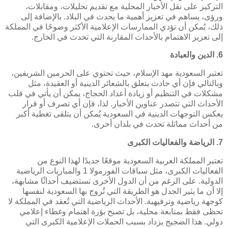
التركيز على نقل الأخبار المحلية مع تقديم تحليلات، ومقابلات،
ورؤى، يساهم في تعزيز أهمية ما يحدث في البلاد. بالإضافة إلى
ذلك، يُمكن أن تؤدي الممارسات الإعلامية الأكثر وضوحًا في المملكة
إلى تعزيز الاهتمام بالأحداث المقارنة التي تحدث في الخارج.
6. الدين والعبادة
تعتبر السعودية مهد الإسلام، حيث تحتوي على الحرمين الشريفين،
وبالتالي فإن أي حادث يتعلق بالشعائر الدينية أو العقيدة، مثل
مشكلات في التنظيم أو زيادة أعداد الحجاج، يمكن أن يأتي في قلب
الأحداث التي تتصدر عناوين الأخبار. لذا، فإن أي تصرف أو قرار
يعكس التوجهات الدينية في السعودية يُمكن أن يتلقى تغطية أكبر
من أحداث مماثلة تحدث في بلدان أخرى.
7. الرياضة والفعاليات الكبرى
تعتبر المملكة العربية السعودية موقعًا جديدًا لهذا النوع من
الفعاليات الكبرى، مثل سباقات الفورمولا 1 والمباريات الرياضية
الدولية. على الرغم من أن الدول الأخرى تستضيف أحداثًا مشابهة،
إلا أن ما يثير الجدل هو الطريقة التي تُروج بها السعودية لنفسها
كوجهة رياضية وترفيهية. الأحداث الرياضية التي تُعقد في المملكة لا
تحظى فقط بمتابعة محلية، بل تصبح بؤرة اهتمام وغطاء إعلامي
دولي. هذا الضجيج يزداد بسبب الحملات الإعلامية الكبرى التي