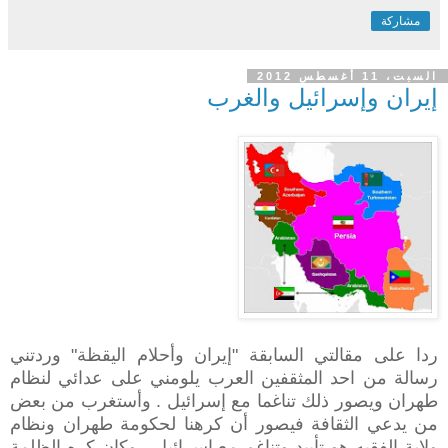
مشاركة
السبت، 11 أغسطس 2012
إيران وإسرائيل والغرب
ردا على مقالتي السابقة "إيران وأحلام اليقظة" وردتني
رسالة من احد المثقفين العرب يلومني على عدائي لنظام
طهران ويصور ذلك تناغما مع إسرائيل . وأستغرب من بعض
من يدعي الثقافة فيصور أن كرهنا لحكومة طهران ونظام
ولاية الفقيه هو تأييد وتناغم مع إسرائيل . وكان كره الظلمة