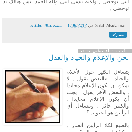
التي توجعني , ولكنه ينسى أنني ولله الحمد ليس هنالك يد
توجعني ,
Saleh Alsulaiman
في
8/06/2012
ليست هناك تعليقات:
مشاركة
الأحد، 5 أغسطس 2012
نحن والإعلام والحياد والعدل
يتساءل الكثير حول الأعلام
والحياد , فالبعض يقول , لا
يمكن أن يكون الإعلام محايدا
, والبعض الآخر يقول , يجب
أن يكون الإعلام محايدا ,
والكثير حائر , ويتساءل أي
الرأيين هو الصواب؟
بالطبع لكلا الرأيين أنصار ,
ولكلاهما سواء المنكر أو