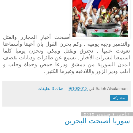
أصبحت أخبار المجازر والقتل
والتدمير وجبة يومية , وكم يحزن القول بأن أعيننا وأسماعنا
تعودت عليها , نحترق ونقتل ونبكي ونحزن يوميا كلما
استمعنا لنشرات الأخبار , نسمع عن طائرات ودبابات تقصف
المدن السورية من دمشق ودرعا حمص وحماة وحلب و
أدلب ودير الزور واللاذقيه وغيرها الكثير .
Saleh Alsulaiman
في
9/10/2012
هناك 3 تعليقات:
مشاركة
الأحد، 2 سبتمبر 2012
سوريا أصبحت البحرين