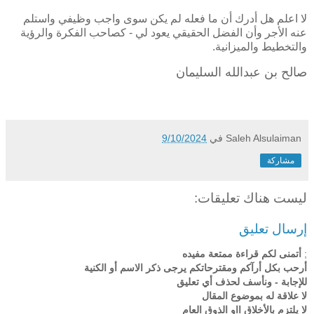
لا اعلم هل أدرك أن ما فعله لم يكن سوى واجب وظيفي واستلم
عنه الأجر وأن الفضل الحقيقي يعود لي - كصاحب الفكرة والرؤية
والتخطيط والميزانية.
صالح بن عبدالله السليمان
Saleh Alsulaiman
في
9/10/2024
مشاركة
ليست هناك تعليقات:
إرسال تعليق
;
أتمنى لكم قراءة ممتعة مفيده
أرحب بكل أرآكم ومقترحاتكم يرجى ذكر الاسم أو الكنية
للإجابة - ونأسف لحذف أي تعليق
لا علاقة له بموضوع المقال
لا يلتزم بالأخلاق ااو الذوق العام