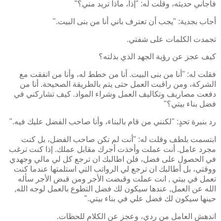
فاجأني حديثه، وقلت له: "إذاً، ماذا تريد مني؟"
أجاب بجدية: "يجب أن تعترف باني أنا من بنى البيت."
تجمدت الكلمات على شفتي.
كيف عجز عن رؤية الجهد الذي بذلته؟
فقلت له: "أنا من بنى البيت. أنا من خطط له، وأنا من اتفقت مع
الشركة، ومن راقبت العمل حتى يتم بالطريقة الصحيحة. أنا من
دفعت مصاريف وتكاليف العمل وشراء المواد. كيف تشاركني في
فضل بناء بيتي؟"
رد بنبرة تحدٍ: "لكنني من قام بالبناء، وأنا صاحب الفضل عليك فيه."
ابتسمت بلطف وقلت له: "أنت لم تكن صاحب الفضل، بل كنت
مجرد عامل. أنت عملت وأخذت أجرك مقابل عملك. إذا كنت ترغب
في الحصول على فضل، فلن اطالبك ان ترجع كل لي مالي وجهدي
ووقتي، بل أطالبك ان ترجع لي الرواتب التي استلمتها عندما كنت
تعمل في بيتي , انت عملت وقبضت الأجر ومن قبض الأجر سأله
الله عن العمل, عندها سيكون لك فضل التطوع بالعمل لوجه الله,
حينها سيكون لك فضل علي في بناء بيتي."
اندهش العامل من ردي، وعجز عن الكلام للحظات.