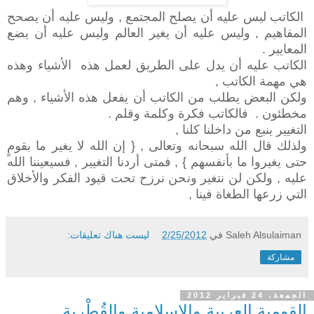
الكاتب ليس عليه أن يصلح المجتمع , وليس عليه أن يصحح
المفاهيم , وليس عليه أن يغير العالم وليس عليه أن يضع
المعايير .
الكاتب عليه أن يدل على الطريق لعمل هذه الأشياء وهذه
هي مهمة الكاتب ,
ولكن البعض يطلب من الكاتب أن يفعل هذه الأشياء , وهم
مخطئون . فالكاتب فكرة وكلمة وقلم .
التغيير ينبع من داخلنا كلنا ,
ولذلك قال الله سبحانه وتعالى , { إن الله لا يغير ما بقومٍ
حتى يغيروا ما بأنفسهم } , فمتى أردنا التغيير , فسيعيننا الله
عليه , ولكن لن نتغير ونحن نرزح تحت قيود الفكر والأخلاق
التي زرعها الطغاة فينا ,
Saleh Alsulaiman
في
2/25/2012
ليست هناك تعليقات:
مشاركة
الجمعة، 24 فبراير 2012
القومية العربية والإسلامية والقُطْرية