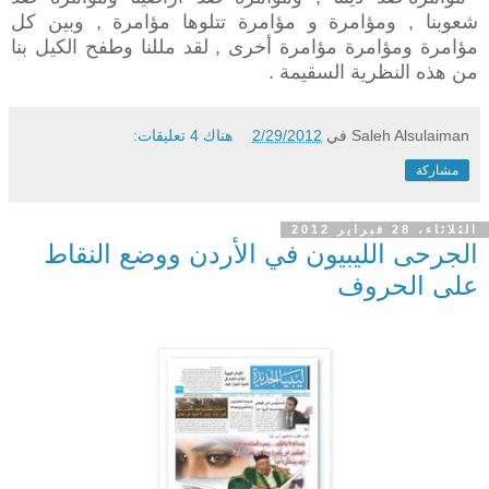
شعوبنا , ومؤامرة و مؤامرة تتلوها مؤامرة , وبين كل
مؤامرة ومؤامرة مؤامرة أخرى , لقد مللنا وطفح الكيل بنا
من هذه النظرية السقيمة .
Saleh Alsulaiman
في
2/29/2012
هناك 4 تعليقات:
مشاركة
الثلاثاء، 28 فبراير 2012
الجرحى الليبيون في الأردن ووضع النقاط
على الحروف