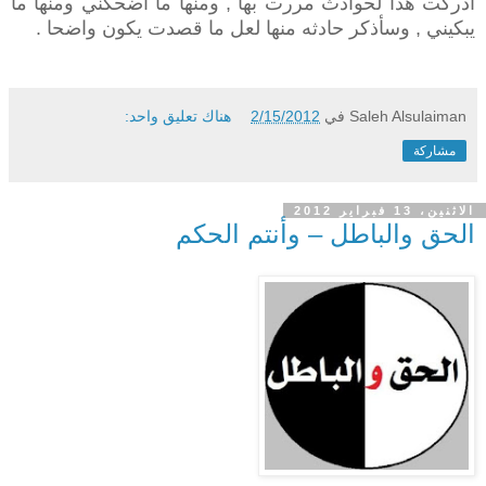
أدركت هذا لحوادث مررت بها , ومنها ما أضحكني ومنها ما
يبكيني , وسأذكر حادثه منها لعل ما قصدت يكون واضحا .
Saleh Alsulaiman
في
2/15/2012
هناك تعليق واحد:
مشاركة
الاثنين، 13 فبراير 2012
الحق والباطل – وأنتم الحكم