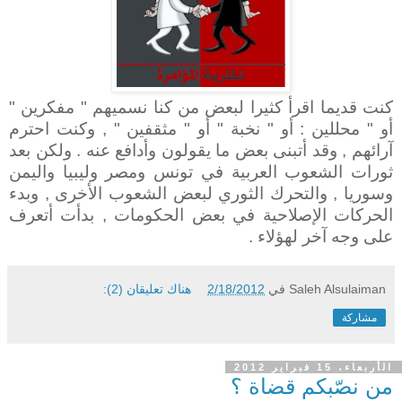
كنت قديما اقرأ كثيرا لبعض من كنا نسميهم " مفكرين "
أو " محللين : أو " نخبة " أو " مثقفين " , وكنت احترم
آرائهم , وقد أتبنى بعض ما يقولون وأدافع عنه . ولكن بعد
ثورات الشعوب العربية في تونس ومصر وليبيا واليمن
وسوريا , والتحرك الثوري لبعض الشعوب الأخرى , وبدء
الحركات الإصلاحية في بعض الحكومات , بدأت أتعرف
على وجه آخر لهؤلاء .
Saleh Alsulaiman
في
2/18/2012
هناك تعليقان (2):
مشاركة
الأربعاء، 15 فبراير 2012
من نصّبكم قضاة ؟