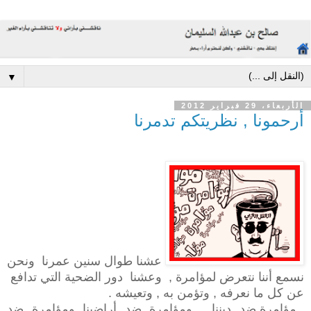
▼
الأربعاء، 29 فبراير 2012
أرحمونا , نظريتكم تدمرنا
عشنا طوال سنين عمرنا
ونحن
نسمع أننا نتعرض لمؤامرة ,
وعشنا
دور الضحية التي تدافع
عن كل ما نعرفه , وتؤمن به , وتعيشه .
مؤامرة ضد ديننا , ومؤامرة ضد أراضينا ومؤامرة ضد