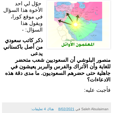
حوّل لي احد
الأخوة هذا السؤال
في موقع كورا،
ويقول هذا
السؤال: -
ذكر كاتب سعودي
من أصل باكستاني
يدعى
منصور البلوشي أن السعوديين شعب متحضر
للغاية وأن الأتراك والفرس والبربر يعيشون في
جاهلية حتى حضرهم السعوديون. ما مدى دقة هذه
الادعاءات؟
فأجبت عليه:
Saleh Alsulaiman
في
8/02/2021
هناك 4 تعليقات: