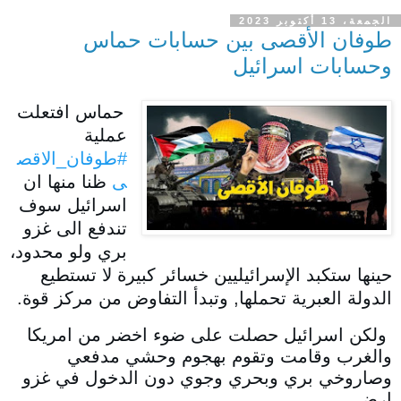
الجمعة، 13 أكتوبر 2023
طوفان الأقصى بين حسابات حماس
وحسابات اسرائيل
حماس افتعلت
عملية
#طوفان_الاقص
ى
ظنا منها ان
اسرائيل سوف
تندفع الى غزو
بري ولو محدود،
حينها ستكبد الإسرائيليين خسائر كبيرة لا تستطيع
الدولة العبرية تحملها, وتبدأ التفاوض من مركز قوة.
ولكن اسرائيل حصلت على ضوء اخضر من امريكا
والغرب وقامت وتقوم بهجوم وحشي مدفعي
وصاروخي بري وبحري وجوي دون الدخول في غزو
ارضي