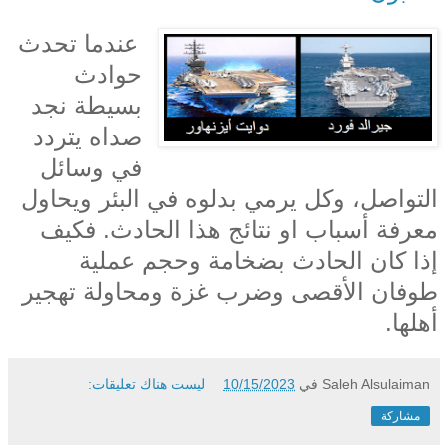
عندما تحدث
حوادث
بسيطة نجد
صداه يتردد
في وسائل
التواصل، وكل يرمي بدلوه في البئر ويحاول
معرفة أسباب او نتائج هذا الحادث. فكيف
إذا كان الحادث بضخامة وحجم عملية
طوفان الأقصى وضرب غزة ومحاولة تهجير
أهلها.
Saleh Alsulaiman
في
10/15/2023
ليست هناك تعليقات:
مشاركة