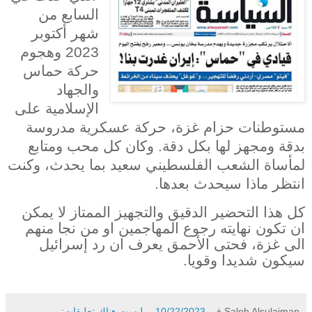
السابع من
شهر أكتوبر
2023 وهجوم
حركة حماس
والجهاد
الإسلامية على
مستوطنات حزام غزة، حركة عسكرية مدروسة
بدقة ومجهز لها بكل دقة. وكان كل محب ومتابع
لمأساة الشعب الفلسطيني سعيد بما يحدث، وكنت
انتظر ماذا سيحدث بعدها.
كل هذا التحضير الدقيق والتجهيز الممتاز لا يمكن
ان تكون نهايته رجوع المهاجمين او من نجا منهم
الى غزة، فحتى الأحمق يعرف ان رد إسرائيل
سيكون شديدا وقويا.
Saleh Alsulaiman
في
10/22/2023
ليست هناك تعليقات: