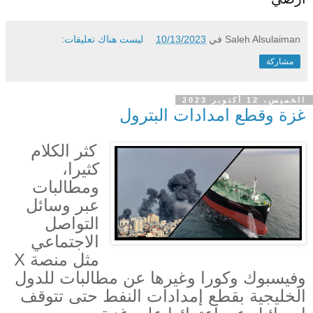
Saleh Alsulaiman
في
10/13/2023
ليست هناك تعليقات:
مشاركة
الخميس، 12 أكتوبر 2023
غزة وقطع امدادات البترول
كثر الكلام
كثيرا،
ومطالبات
عبر وسائل
التواصل
الاجتماعي
مثل منصة
X
وفيسبوك وكورا وغيرها عن مطالبات للدول
الخليجية بقطع إمدادات النفط حتى تتوقف