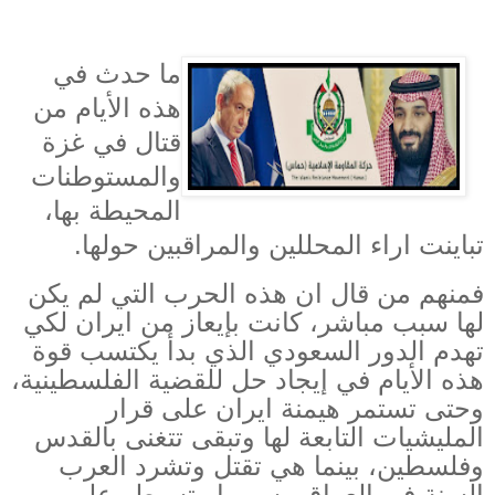
ما حدث في
هذه الأيام من
قتال في غزة
والمستوطنات
المحيطة بها،
تباينت اراء المحللين والمراقبين حولها.
فمنهم من قال ان هذه الحرب التي لم يكن
لها سبب مباشر، كانت بإيعاز من ايران لكي
تهدم الدور السعودي الذي بدأ يكتسب قوة
هذه الأيام في إيجاد حل للقضية الفلسطينية،
وحتى تستمر هيمنة ايران على قرار
المليشيات التابعة لها وتبقى تتغنى بالقدس
وفلسطين، بينما هي تقتل وتشرد العرب
السنة في العراق وسوريا وتسيطر على