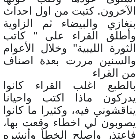
الآخرون. كتبت من اول احداث
بنغازي والبيضاء ثم الزاوية
وأطلق القراء على " كاتب
الثورة الليبية" وخلال الأعوام
والسنين مررت بعدة اصناف
من القراء
بالطبع اغلب القراء كانوا
يدركون ماذا اكتب واحيانا
يناقشوني فيه، وكثيرا ما كانوا
يصوبون لي اخطاء وقعت بها،
فاعتذر واصلح الخطأ وأنشره