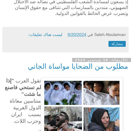
إذ يسعون لمساندة الشعب الفلسطيني في نضاله ضد الاحتلال
الصهيوني، منددين بالممارسات التي تتنافى مع حقوق الإنسان
وتضرب عرض الحائط بالقوانين الدولية.
Saleh Alsulaiman
في
9/20/2024
ليست هناك تعليقات:
مشاركة
الأربعاء، 18 سبتمبر 2024
مطلوب من الضحايا مواساة الجاني
تقول العرب
"إذا
لم تستحي فاصنع
ما شئت"
متناسين معاناة
الدول العربية
بسبب ايران
وحزب اللات.