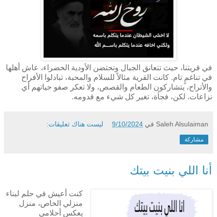
في قريتنا، حيث تتعانق الجبال وتحتضن الأودية الخضراء، عاش أهلها
في تناغمٍ تام. كانت القرية مثالاً للسلام والمحبة، تبادلوا الأفراح
والأتراح، يتشاركون الطعام والقصص، ولا تعكر صفو حياتهم أي
نزاعات. لكن، فجأة، تغير كل شيء مع قدومه.
Saleh Alsulaiman
في
9/10/2024
ليست هناك تعليقات:
مشاركة
أنا اللي بنيت بيتك
كنت أعيش في حلم لبناء
منزلي الخاص، منزل
يعكس أحلامي