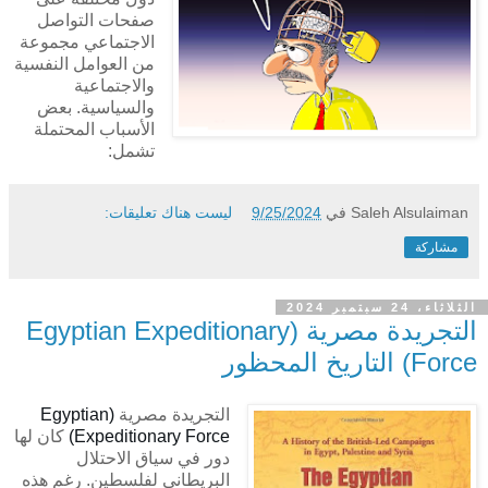
صفحات التواصل
الاجتماعي مجموعة
من العوامل النفسية
والاجتماعية
والسياسية. بعض
الأسباب المحتملة
تشمل:
Saleh Alsulaiman
في
9/25/2024
ليست هناك تعليقات:
مشاركة
الثلاثاء، 24 سبتمبر 2024
التجريدة مصرية (Egyptian Expeditionary
Force) التاريخ المحظور
التجريدة مصرية
(Egyptian
Expeditionary Force)
كان لها
دور في سياق الاحتلال
البريطاني لفلسطين. رغم هذه