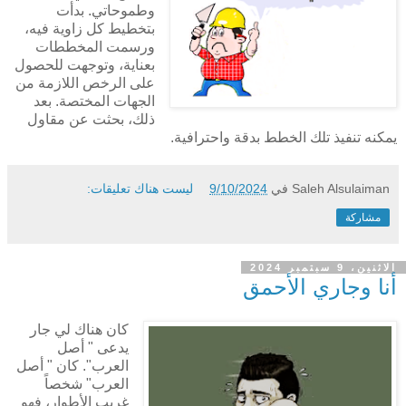
وطموحاتي. بدأت
بتخطيط كل زاوية فيه،
ورسمت المخططات
بعناية، وتوجهت للحصول
على الرخص اللازمة من
الجهات المختصة. بعد
ذلك، بحثت عن مقاول
يمكنه تنفيذ تلك الخطط بدقة واحترافية.
Saleh Alsulaiman
في
9/10/2024
ليست هناك تعليقات:
مشاركة
الاثنين، 9 سبتمبر 2024
أنا وجاري الأحمق
كان هناك لي جار
يدعى " أصل
العرب". كان " أصل
العرب" شخصاً
غريب الأطوار، فهو