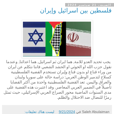
السبت، 21 سبتمبر 2024
فلسطين بين اسرائيل وإيران
يجب تحديد العدو للامة, هما ايران ثم اسرائيل, هما اعدائنا, وعندما
نقول حزب الله او الحوثي او الحشد الشعبي فاننا نتكلم عن ايران
من وراء قناع او بدون قناع وإيران تستخدم القضية الفلسطينية
كسلاح لتدمير الوطن العربي: دراسة حالة على سوريا ولبنان
والعراق واليمن. تعد القضية الفلسطينية واحدة من أكثر القضايا
تأصيلاً في الضمير العربي المعاصر. وقد اعتبرت هذه القضية على
مدى السنوات الماضية محور الصراع العربي الإسرائيلي، حيث تمثل
رمزًا للنضال ضد الاحتلال والظلم.
Saleh Alsulaiman
في
9/21/2024
ليست هناك تعليقات: