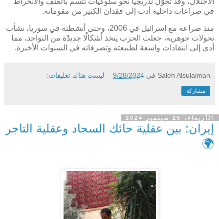
الاحتلال، وقد تحوّل تدريجياً نحو سلوكيات تتسم بالعنف والانخراط
في صراعات داخلية أدت إلى فقدان الكثير من مقوماته.
منذ صراعه مع إسرائيل في 2006، وحتى أنشطته في سوريا، نشأت
تحولات جوهرية، جعلت الحزب يتخذ أشكالًا جديدًة من التواجد، مما
أدى إلى انتقادات واسعة لطبيعته وتصرفاته في السنوات الأخيرة.
Saleh Alsulaiman
في
9/28/2024
ليست هناك تعليقات:
مشاركة
الأربعاء، 25 سبتمبر 2024
إيران: بين عقلية حائك السجاد وعقلية التاجر
🌍