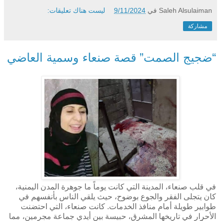
Saleh Alsulaiman
في
9/11/2024
ليست هناك تعليقات:
مشاركة
“ضجيج الصمت” قصة صنعاء وسمية العاضي
في قلب صنعاء، المدينة التي كانت يوماً ما جوهرة المدن اليمنية،
كان يتجلى الفقر والجوع بوضوح، حيث يلقي الناس بأنفسهم في
طوابير طويلة أمام منافذ الخدمات. كانت صنعاء، التي احتضنت
الأحرار في تاريخها المشرق، حبيسة بين أيدي جماعة مجرمين، مما