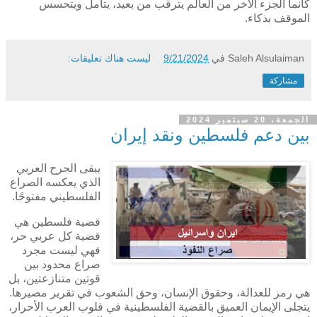
كأنما الجزء الآخر من العالم يترقب من بعيد، يتأمل ويتحسس
الموقف بذكاء.
Saleh Alsulaiman
في
9/21/2024
ليست هناك تعليقات:
مشاركة
الجمعة، 20 سبتمبر 2024
بين دعم فلسطين ونقد إيران
يبقى الجرح العربي
الذي يعكسه الصراع
الفلسطيني مفتوحًا.
قضية فلسطين هي
قضية كل عربي حر،
فهي ليست مجرد
صراع محدود بين
قوتين متنازعتين، بل
هي رمز للعدالة، وحقوق الإنسان، وحق الشعوب في تقرير مصيرها.
يتجلى الإيمان العميق بالقضية الفلسطينية في قلوب العرب الأحرار،