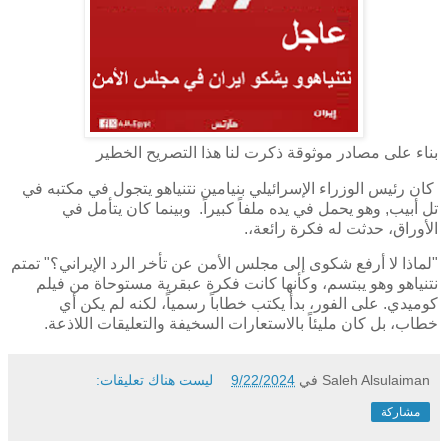
بناء على مصادر موثوقة ذكرت لنا هذا التصريح الخطير
كان رئيس الوزراء الإسرائيلي بنيامين نتنياهو يتجول في مكتبه في
تل أبيب, وهو يحمل في يده ملفاً كبيراً. وبينما كان يتأمل في
الأوراق، حدثت له فكرة رائعة،.
"لماذا لا أرفع شكوى إلى مجلس الأمن عن تأخر الرد الإيراني؟" تمتم
نتنياهو وهو يبتسم، وكأنها كانت فكرة عبقرية مستوحاة من فيلم
كوميدي. على الفور، بدأ يكتب خطاباً رسمياً، لكنه لم يكن أي
خطاب، بل كان مليئاً بالاستعارات السخيفة والتعليقات اللاذعة.
Saleh Alsulaiman
في
9/22/2024
ليست هناك تعليقات:
مشاركة