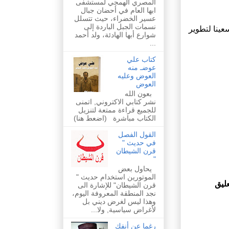
المصري الهمجي لمستشفى
ابها العام في أحضان جبال
عسير الخضراء، حيث تتسلل
نسمات الجبل الباردة إلى
عينا لتطوير
شوارع أبها الهادئة، ولد أحمد
...
كتاب علي
عوضـ منه
العوض وعليه
العوض
بعون الله
نشر كتابي الاكتروني, اتمنى
للجميع قراءة ممتعة لتنزيل
الكتاب مباشرة (اضعط هنا)
القول الفصل
في حديث "
قرن الشيطان
"
يحاول بعض
الموتورين استخدام حديث "
ليق
قرن الشيطان" للإشارة الى
نجد المنطقة المعروفة اليوم،
وهذا ليس لغرض ديني بل
لأغراض سياسية, ولا...
رغما عن أنفك