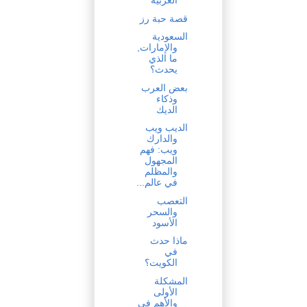
العربية
قصة حبة رز
السعودية
والإمارات,
ما الذي
يحدث؟
بعض العرب
وذكاء
الديك
الديب ويب
والدارك
ويب: فهم
المجهول
والمظلم
في عالم...
التعصب
والسحر
الأسود
ماذا حدث
في
الكويت؟
المشكلة
الأولى
والأهم في