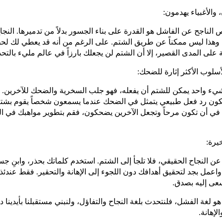
الناجح عن الفاشل هو القدرة على بناء الجسور بدلاً من تدميرها. النج
ماً، وهذا ليس ممكناً عن طريق الشتم. على الرغم من أنه قد يعطي لك 
 على المدى القصير، إلا أن الشتم لن يجعلك بارزاً في عالم مليء بالتحد
شيء واحد يمكن للشتم أن يفعله، فهو جلب السخرية والضحك للآخرين. 
كون رد فعل طبيعي يتمثل في الضحك عندما يسمعون شخصاً يقوم بشتم 
في أن تكون مرحاً وتجعل الآخرين يضحكون، فقم بتطوير مواهبك في الكوم
ن النجاح الحقيقي، فلا تلجأ إلى الشتم. استخدم كلماتك بحذر، وابنِ جسو
واعمل بجد لتحقيق أهدافك دون اللجوء إلى الإهانة والتحقير. فقط عندئ
سعى إليه بصدق.
هو لغة الفشل، فلنتحدث بلغة النجاح والتفاؤل، ولنبني مستقبلنا بأيدينا د
لإهانة.