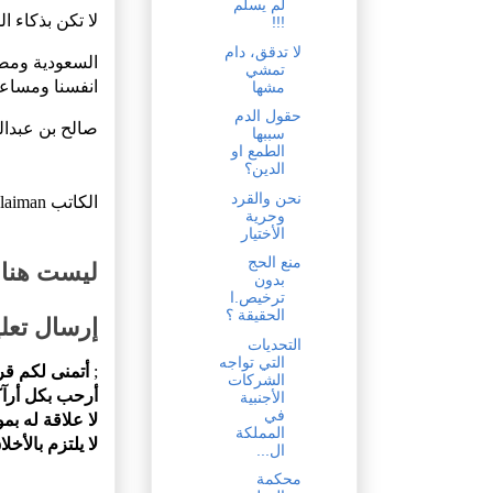
لم يسلم
لا تكن بذكاء ا
!!!
لا تدقق، دام
السعودية ومصر 
تمشي
انفسنا ومساعد
مشها
حقول الدم
صالح بن عبدال
سببها
الطمع او
الدين؟
نحن والقرد
الكاتب
ulaiman
وحرية
الأختيار
منع الحج
ليست هناك
بدون
ترخيص.ا
الحقيقة ؟
إرسال تعل
التحديات
التي تواجه
;
أتمنى لكم قر
الشركات
أرحب بكل أرآك
الأجنبية
في
لا علاقة له ب
المملكة
لا يلتزم بالأخل
ال...
محكمة