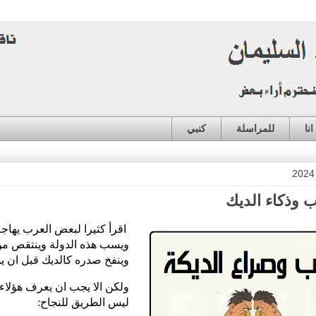
نا
للمراسلة
كنبي
 وذكاء الديك
اقرأ كثيرا لبعض العرب يهاجم
ويسب هذه الدولة وينتقص م
وينفخ صدره كالديك قبل ان ي
ولكن الا يجب ان يعرف هؤلاء 
ليس الطريق للنجاح: