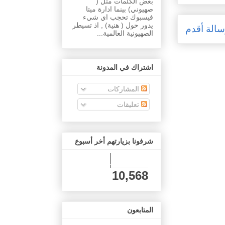
بعض الكلمات مثل (
صهيوني) بينما ادارة ميتا
فيسبوك تحجب اي شيء
يدور حول ( هنية) , اذ تسيطر
الة أقدم
الصهيونية العالمية...
اشتراك في المدونة
المشاركات
تعليقات
شرفونا بزيارتهم أخر أسبوع
10,568
المتابعون