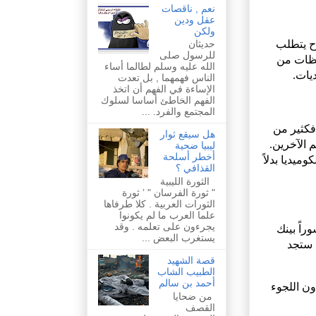
نعم , ناقصات
عقل ودين
ولكن
اح يتطلب
حديثان
للرسول صلى
لحظات من
الله عليه وسلم لطالما أساء
يات.
الناس فهمهما , بل تعدت
الإساءة في الفهم أن اتخذ
الفهم الخاطئ أساسا لسلوك
المجتمع والفرد. ...
فكثير من
هل سيقع ثوار
الآخرين.
ليبيا ضحية
أخطر أسلحة
يديا بدلاً
القذافي ؟
الثورة الليبية
" ثورة الفرسان " ’ ثورة
الثورات العربية . كلا طرفاها
علما العرب ما لم يكونوا
يجرءون على تعلمه . وقد
راً بينك
يستغرب البعض ...
ذ ستجد
قصة الشهيد
الطبيب الشاب
أحمد بن سالم
ون اللجوء
من ضحايا
القصف