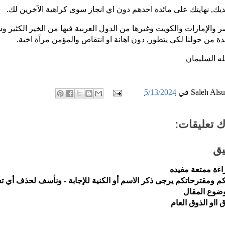
لديك, نهايتك على مائدة احدهم دون اي انجاز سوى كراهية الآخرين لك.
والإمارات والكويت وغيرها من الدول العربية فيها من الخير الكثير وس
ة من حولنا لكي يتطور, دون اهانة او انتقاص والمؤمن مرآة اخية.
له السليمان
Saleh Als
في
5/13/2024
 تعليقات:
يق
اءة ممتعة مفيده
م ومقترحاتكم يرجى ذكر الاسم أو الكنية للإجابة - ونأسف لحذف أي تع
موضوع المقال
اق ااو الذوق العام