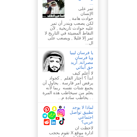
...
تمر على
الإنسان
حوادث هامة ,
لكن يصعب ويندر أن تمر
عليه حوادث تاريخية , لأن
النقاط المضيئة في التاريخ لا
تمر إلا قليلا , ويصعب على
ال...
يا فرسان ليبيا
ويا فرسان
مصراتة, أريد
حق أبنائي
لا أعلم كيف
ابدأ ؟ احتار القلم , كجواد
يرفض أمر فارسة . يحاول أن
يجمع شتات نفسه ربما لأنه
يعلم من سيخاطب هذه المرة
. . يخاطب سادة م...
لماذا لا يوجد
تطبيق تواصل
اجتماعي
عربي؟
لاحظت ان
ادارة موقع X تقوم بحجب