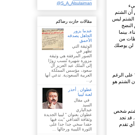
@S_A_Alsulaiman
ليء
 أن الشتم
 الشتم ليس
مقالات حازت رضاكم
 النضج
عندما يزور
. بينما
الجاهل يصدقه
ظات من
الأحمق
ه لن يوصلك
الوثيقة التي
تظهر في
الصور المرفقة هي وثيقة
مزورة شهيرة تُنسب زورًا
إلى الملك عبد العزيز آل
سعود، مؤسس المملكة
؟ على الرغم
العربية السعودية. تدعي أنها
ر...
أن الشتم هو
عطوان , أحذر
لعنة ليبيا
في مقال
السيد
عبدالباري
 بشتم شخص
عطوان بعنوان " ليبيا الجديدة
. قد تجد
وثقافة القذافي "بث فيها
حقدا سخي جدا جدا على
أي تقدم
الثورة الليبية ورجالها ...