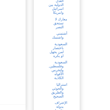
العدل
الدولية بين
اسرائيل
وامريكا
معارك لا
تستحق
النصر
أشتمني
واشتمك
السعودية
باختصار
لمن يجهل
او يكره
السعودية
وفلسطين,
ولتخرس
الأفواه
الكاذبة
استراليا
والحوثي
والطريق
الصحيح
الإعتراف
بدولة