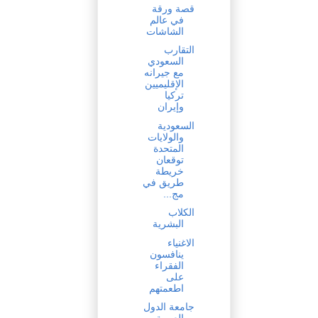
قصة ورقة
في عالم
الشاشات
التقارب
السعودي
مع جيرانه
الإقليميين
تركيا
وإيران
السعودية
والولايات
المتحدة
توقعان
خريطة
طريق في
مج...
الكلاب
البشرية
الاغنياء
ينافسون
الفقراء
على
اطعمتهم
جامعة الدول