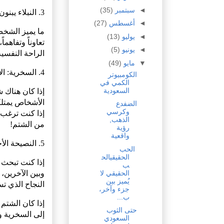
◄
سبتمبر
(35)
3. النبلاء يبنون، والأغبياء يهدمون:
◄
أغسطس
(27)
ما يميز الشخص 
◄
يوليو
(13)
تعاوناً وتفاه
◄
يونيو
(5)
الراحة النفسية
▼
مايو
(49)
4. السخرية: الأسلوب الأكثر إثارة للضحك:
الكومبيوتر
الكمي في
السعودية
إذا كان هناك 
الأشخاص يمتل
الضفدع
وكرسي
إذا كنت ترغب 
الذهب,
من الشتم!
رؤية
واقعية
5. النصيحة الأخيرة:
الحب
الحقيقيالح
إذا كنت تبحث ع
ب
وبين الآخرين، 
الحقيقي لا
يُميز بين
النجاح الذي ت
جزء وآخر،
ب...
إذا كان الشتم 
حتى الثوب
إلى السخرية وا
السعودي