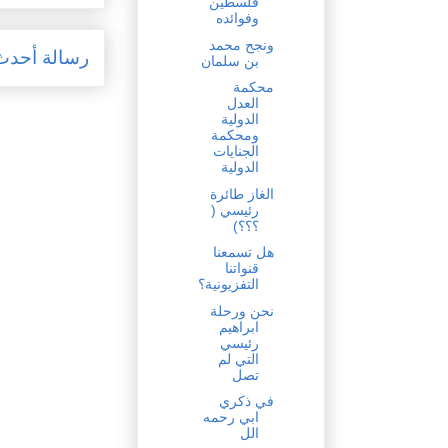
فلسطين
وفوائده
ونجح محمد
رسالة أحدث
بن سلمان
محكمة
العدل
الدولية
ومحكمة
الجنايات
الدولية
الغاز طائرة
رئيسي (
؟؟؟)
هل تسمعنا
قنواتنا
التفزيونية؟
نحن ورحلة
ابراهيم
رئيسي
التي لم
تصل
في ذكري
ابي رحمه
الل