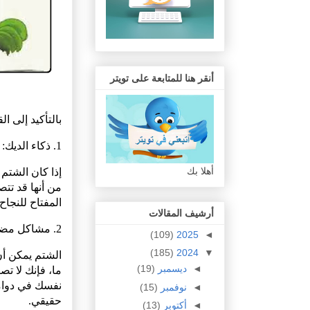
أنقر هنا للمتابعة على تويتر
بالتأكيد إلى ال
1. ذكاء الديك:
أهلا بك
إذا كان الشتم 
من أنها قد تتصا
المفتاح للنجاح
أرشيف المقالات
2. مشاكل مضاعفة:
(109)
2025
◄
(185)
2024
▼
الشتم يمكن أن
◄
ديسمبر
(19)
ما، فإنك لا تص
نفسك في دوام
◄
نوفمبر
(15)
حقيقي.
◄
أكتوبر
(13)