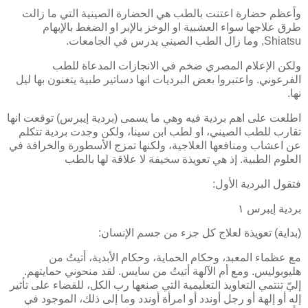
وأعظم حضارة اعتنت بالطب هي الحضارة الصينية التي ما زالت
طرق علاجها سواء العشبية او الوخز بالإبر او الضغط بالإبهام
Shiatsu
, وما زال الطب الصيني يدرس في الجامعات.
ولكن الإعلام المصري ضخم في الانجازات المدعاة للطب
الفرعوني. واعتبروا بعض البرديات انها دساتير طبية يتغنون بها ليل
نها.
اطلعت على اهم بردية فيه وهي ما يسمى (بردية إيبرس) توقعت انها
تقارب للطب الصيني، او لطب ابن سينا، ولكن وجدت بردية تتكلم
عن اعشاب ومنافعها العلاجية، ولكنها تمزج الأسطورة والخرافة في
العلوم الطبية. إذ هي تعويذة سخيفة لا علاقة لها بالطب
فتقول البردية الأول:
بردية إيبرس ١
(بداية) تعويذة لعلاج كل جزء من جسم الإنسان:
مع عظماء المعبد، وحكام الحماية، وحكام الأبدية، أتيتُ من
هليوبوليس. ومع أم الآلهة أتيتُ من سايس. لقد منحوني حمايتهم.
إليّ تنتمي التعاويذ التعليمية التي صنعها رب الكل، للقضاء على تأثير
إله أو إلهة أو رجل أوندد أو امرأة أوندد وما إلى ذلك، الموجود في