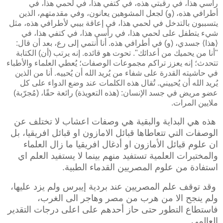
رأسي هذا، في رقبتي هذه، في كتفي هذا، في لحمي هذا، في
أطرافي هذه، (و) لجعل المشوهين يعانون، وفي مقدمتهم، الذين
يتسببون بالتدخل في لحمي هذا، في إعاقة بيبي لأطرافي هذه، مثل
شيء يتطفل على لحمي هذا، في رأسي هذا، في كتفي هذا، في
⟨
هذا
⟩
جسدي،
(
و
)
في
أطرافي
هذه
.
أنا
أنتمي
إ
لى رع، بعد أن قال:
"أنا من يحميك من أعدائك". تحوت هو قائده. إنه يرتب (أن) الكتابة
تتحدث؛ إنه يعزز تراكم مجموعات الوصفات؛ يُعطي العلماء والأطباء
في حاشيته القدرة على شفاء من يُريد الله أن يُحييه. أنا من الذين
يُريد الله أن يُحييني. تُقال هذه الكلمات عند وضع الدواء على كل
عضو مريض في جسد الإنسان: (هذه التعويذة) رائعة حقًا، (مُجرّبة)
ملايين المرات.
هذه هي البداية والبقية هي وصفات اعشاب لا تختلف عن
الوصفات التي تتعاطاها قبائل الامازون او قبائل افريقيا، بل
ان علوم قبائل الأمازون او أدغال افريقيا ما زال العلماء
والمختبرات العلمية تستفيد منهم بينما لا يستفيد العلم اي
استفادة من علوم المصريين القدماء الطبية.
وقد توقف علم المصريين عند بردية إيبرس ولم يزد عليها،
ولم ينجح الا من هرب من مصر وهاجر الى الغرب،
فاستطاع التطور حتى حاز أحدهم على اعلى درجات التقدير
العالمي.