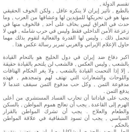
تقسم الدولة ,
بالطبع , تأثير إيران لا ينكره عاقل , ولكن الخوف الحقيقي
منها هو في تحريكها للمؤيدين لها وعشاقها من العرب , وما
حدث في العراق ليس بخاف على أحد , فالخوف منها في
زعزعة الأمن الداخلي فقط وليس في حرب شامله , فهي لا
تتحمل ذلك , وليس لها القدرة والفعالية لتقوم بذلك مهما
حاول الإعلام الإيراني والغربي تمرير رسالة عكس هذا .
اكبر دفاع ضد إيران في دول الخليج هو بالتحام القيادة
بالشعب , وليس العكس , فالشعب لن يلتحم بالقيادة حقيقة
, إلا إذا التحمت القيادة بالشعب , ولا يغر الحكام الهتافات
واللوحات والشعارات التي تهتف لهم وتمجدهم , فهذه
مدفوعة الثمن , وكل حب مدفوع الثمن سيقف عندما لا
يدفع الثمن .
يجب على قياداتنا أن تحارب الفساد المستشري من أعلى
الهرم إلى القاعدة , يجب أن تعالج هموم المواطن , بالسكن
والطعام والعلاج . يجب أن تشرك المواطن بالقرار
السياسي , يجب أن تسود الشفافية في علاقة المواطن
بالحكم .
الحل الوحيد والجذري لمشاكلنا مع إيران هو بتعزيز وتقوية