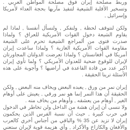
وربط مصلحة إيران فوق مصلحة المواطن العربي .
وتسخير الأقلية الشيعية لتنفيذ مآربها بحجة العداء لأمريكا
وإسرائيل ,
ولكن لنتوقف لحظة , ولنفكر , ولنسأل أنفسنا , لماذا لم
يقاوم الشيعة دخول القوات الأمريكية للعراق ؟ ولماذا
صدرت فتوى من ألمراجع الشيعية تحرم على الشيعة
مقاومة القوات الأمريكية الغازية ؟ ولماذا ساعدت إيران
أمريكا في أفغانستان ؟ ولماذا تعرضت الدولتان المجاورتان
لإيران للوقوع ضحية للعدوان الأمريكي ؟ ولما تأوي إيران
اكبر عدد من قادة القاعدة في أراضيها ؟ وأجوبة على هذه
الأسئلة ترينا الحقيقة .
إيران نمر من ورق , يعبده البعض ويخاف منه البعض , ولكن
الحقيقة أن هذا النمر إنما هو نمر ورقي , يعيش على أوهام
الغير , أوهام من يعشقه , وأوهام من يخاف منه .
ولا ننسى أن إيران هشة من الداخل ولن تخاطر في الدخول
في حرب كبيرة , حيث أن نسبة الفرس الذين يحكمون
إيران لا تزيد عن 35 % والباقي من أجناس أخري كالعرب
والأفغان والكازاخ والأكراد , وأي هزيمة قوية لإيران ستعني