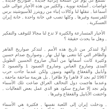
نسمع كل يوم عن أسلحة إيرانية جديدة , صواريخ جديدة ,
غواصات , أسلحة نووية , والكثير من هذه الأخبار تتوالى على
أسماعنا , تنقلها لنا وكالات إنباء من رويترز للأسيوشيتد برس
للفرنسية وغيرها , وكلها تصب في خانة واحدة , خانة إيران
العسكرية .
الأخبار المتسارعة والكثيرة لا تدع لنا مجالا للتوقف والتفكير
, وهل ما يحدث حقيقة ؟
أولا لنتذكر من تاريخ هذه الأمم , لنتذكر صواريخ القاهر
والظافر التي كنا نتغنى بها ليل نهار , وصواريخ صدام حسين
وكثيرة كانت أسمائها من أمثال صاروخ الحسين الطويل
المدى وصاروخ العباس وصاروخ الصمود 1 والصمود 2
وأبابيل والقعقاع والفهد وتموز, ولكن عندما جاءت حرب
1967 لم نجد لا قاهرا ولا ظافرا , بل هزيمة ساحقة ماحقة ,
وعندما هاجمت دول التحالف العراق ضاعت تلك الأسماء
ولم نجد إلا صاروخ سكود هو الذي عمل بعض الفعاليات ,
واختفت الأبابيل والقعقاع وغيرها .
, ودخلت إيران إلى اللعبة نفسها , فكثيرة هي الأسماء