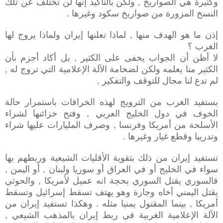
وكثيرة هي الصواريخ , ولكن بالتأكيد إنها لن تختلف عن تلك
النسخ المزورة من صواريخ سكود وغيرها .
إذن ما هو الهدف منها , لماذا تعلنها إيران ولماذا يروج لها
الغرب ؟
لا أظن أن الجواب يخفى على الكثير , بل أكاد أجزم بأن
الكثير منا يعلمه ولكن لضخامة الآلة الإعلامية التي تروج له ,
لم تدع لنا مجال للتوقف والتفكير ,
يستفيد الغرب من الترويج لهذه الخرافات باستمرار حالة
الخوف في دول الخليج العربي , وفتح خزائنها لشراء
الأسلحة من أمريكا وفرنسا , وصرف المليارات عليها شراء
وتدريبا وقطع غيار وغيرها .
تستفيد إيران من ذلك بتقوية الأقليات الشيعية وربطهم بها
سواء في الخليج أو في العراق أو سوريا ولبنان , أو اليمن ,
فالسوري يقتل السوري بحجة انه عميل لأمريكا , والحوثي
يقتل اليمني أخاه وجارة وهو يهتف تسقط إسرائيل وتسقط
أمريكا , بينما المقتول يمنيا مثله . وهكذا تستفيد إيران من
الآلة الإعلامية الغربية في ربط إيران بالمذهب الشيعي ,