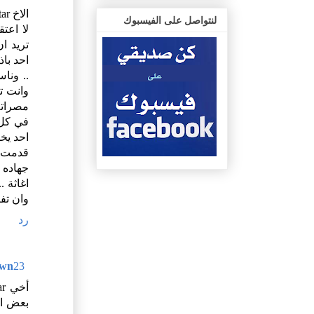
الاخ DarkyStar
لنتواصل على الفيسبوك
لا اعت
تريد ا
احد باذ
.. ونا
وانت ت
مصراته
في كل 
احد يخ
قدمت و
جهاده 
اغاثة .
وان تف
رد
23 سبتمبر 2011 في 1:17 ص
wn
بعض ال