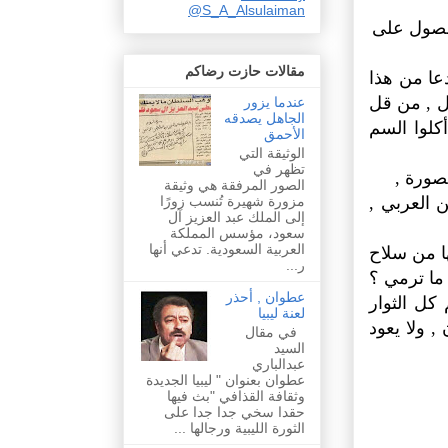
@S_A_Alsulaiman
لحصول على
مقالات حازت رضاكم
عا من هذا
ل , من قل
عندما يزور
الجاهل يصدقه
كلوا السم
الأحمق
الوثيقة التي
تظهر في
صورة ,
الصور المرفقة هي وثيقة
مزورة شهيرة تُنسب زورًا
 العربي ,
إلى الملك عبد العزيز آل
سعود، مؤسس المملكة
العربية السعودية. تدعي أنها
ا من سلاح
ر...
 ما ترمي ؟
عطوان , أحذر
كل الثوار
لعنة ليبيا
 ولا يعود
في مقال
السيد
عبدالباري
عطوان بعنوان " ليبيا الجديدة
وثقافة القذافي "بث فيها
حقدا سخي جدا جدا على
الثورة الليبية ورجالها ...