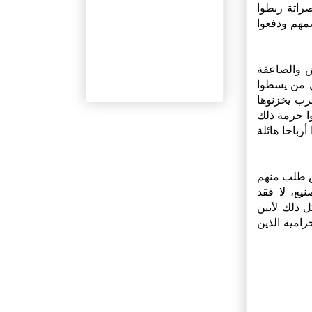
ر مصراتة ربطوا
مهم ودفعوا
ش والصاعقة
ول من يسطوا
رب يخزنوها
وا حرمة ذلك
رباحا هائلة
س طلب منهم
يع، لا فقد
 ذلك لأبين
امية الذين