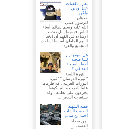
نعم , ناقصات
عقل ودين
ولكن
حديثان
للرسول صلى
الله عليه وسلم لطالما أساء
الناس فهمهما , بل تعدت
الإساءة في الفهم أن اتخذ
الفهم الخاطئ أساسا لسلوك
المجتمع والفرد. ...
هل سيقع ثوار
ليبيا ضحية
أخطر أسلحة
القذافي ؟
الثورة الليبية
" ثورة الفرسان " ’ ثورة
الثورات العربية . كلا طرفاها
علما العرب ما لم يكونوا
يجرءون على تعلمه . وقد
يستغرب البعض ...
قصة الشهيد
الطبيب الشاب
أحمد بن سالم
من ضحايا
القصف