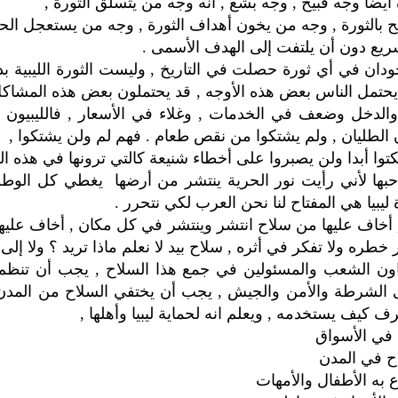
 أيضا وجه قبيح , وجه بشع , انه وجه من يتسلق الثورة ,
ح بالثورة , وجه من يخون أهداف الثورة , وجه من يستعجل ا
يع دون أن يلتفت إلى الهدف الأسمى .
دان في أي ثورة حصلت في التاريخ , وليست الثورة الليبية بد
 يحتمل الناس بعض هذه الأوجه , قد يحتملون بعض هذه المشاك
والدخل وضعف في الخدمات , وغلاء في الأسعار , فالليبيون أ
الطليان , ولم يشتكوا من نقص طعام . فهم لم ولن يشتكوا ,
وا أبدا ولن يصبروا على أخطاء شنيعة كالتي ترونها في هذه ال
 أحبها لأني رأيت نور الحرية ينتشر من أرضها يغطي كل الوطن
 ليبيا هي المفتاح لنا نحن العرب لكي نتحرر .
, أخاف عليها من سلاح انتشر وينتشر في كل مكان , أخاف عليه
ر خطره ولا تفكر في أثره , سلاح بيد لا نعلم ماذا تريد ؟ ولا إلى
ون الشعب والمسئولين في جمع هذا السلاح , يجب أن تنظم 
لى الشرطة والأمن والجيش , يجب أن يختفي السلاح من المدن ,
رف كيف يستخدمه , ويعلم انه لحماية ليبيا وأهلها ,
ع في الأسواق
ح في المدن
ع به الأطفال والأمهات