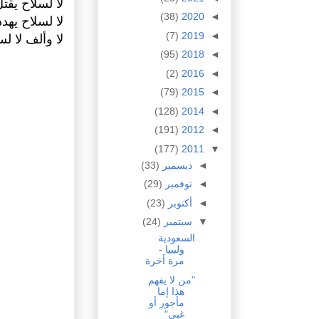
لا لسلاح يقتل
(38)
2020
◄
لا لسلاح يهدد
(7)
2019
◄
لا وألف لا 
(95)
2018
◄
(2)
2016
◄
(79)
2015
◄
(128)
2014
◄
(191)
2012
◄
(177)
2011
▼
◄
ديسمبر
(33)
◄
نوفمبر
(29)
◄
أكتوبر
(23)
▼
سبتمبر
(24)
السعودية
وليبيا -
مرة أخرة
"من لا يفهم
هذا إما
مأجور أو
غبي"