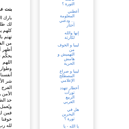
الثورة ؟
بنت عر
أعطني
المعلومة
بارك ال
... ودعني
لك طلب
أختار
كلهم ي
إنها والله
تهتم ب
لكارثة
من الفت
ليبيا و الخوف
أظهر أم
من
التهميش و
يحكّم ف
هامش
اللهم 
الحرية
وطوارق 
ليبيا و صراع
أنفسنا 
المصطلح
الإعلامي
شر الأ
الفرج و
أخطار تتهدد
ثورات
الأمن و
الربيع
خذ الظا
العربي
ويُعمل
هل في
فمن لت
البحرين
ثورة ؟
خوفنا 
لله رب 
يا الله - يا