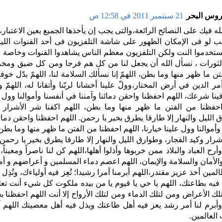
وس البحر
21 سبتمبر 2011 في 12:58 ص
له فيك على النصائح الرائعة،والتى يجب إن يأخذها الجميع بعين الاعتبار
 لو فى الإمكان الظهور على شاشة التلفزيون فى أحد القنوات الليب
ستخدموا النت ولكن التلفزيون معظم الناس يشاهدوا القنوات وخاصة ال
الثورات ، نسأل الله أن يجعل لنا من كل هم فرجا ومن كل ضيق ومخر
ن ما ظهر منها وما بطن، اللهمّ إنا نسألك السلامة لنا، اللهمّ بدّل خوفنا أ
ر الدين في أرض المختار،وولّ علينا أخشانا لربّنا وأتقانا له، اللهمّ و
ينا شرعك، اللهم احفظنا واحقن دمائنا وآمننا في أنفسنا وأموالنا وول عل
احفظنا من الفتن ما ظهر منها وما بطن، اللهم اكفنا شر الأشرار و
الليل والنهار إلا طارقا يطرق بخير يا رحمن. اللهم احفظنا واحقن دمائن
وأموالنا وول علينا خيارنا، اللهم احفظنا من الفتن ما ظهر منها وما بطن،
شرار وكيد الفجار، وطوارق الليل والنهار إلا طارقا يطرق بخير يا رحمن
أرح العباد والبلاد ممن خربوها وأذلوا أهلها،اللهم كن لنا ناصراً ومعيناً، 
الأمان والسلامة والإيمان، اللهم اعصم دماء المسلمين و أعراضهم و أمو
لمين أخذ عزيز مقتدر،اللهم أبرمنا أمرا رشيدا؛ تُعِز فيه أولياءك، وتُذِل
 فيه بطاعتك، اللهم يا حي يا قيوم يا من بيده ملكوت كل شيء أنت تعل
لك الأعراض ومن لتلك الدماء ومن لتلك الأرواح إلا أنت اللهم احفظنا
وأبرم لنا أمر رشد يعز فيه أهل طاعتك ويذل فيه أهل معصيتك اللهم آ
العالمين.