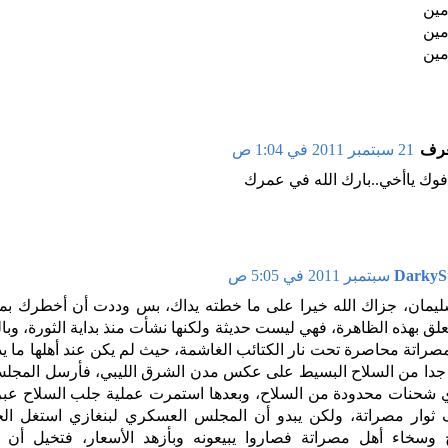
مين
مين
مين
عرف
21 سبتمبر 2011 في 1:04 ص
وك ياأخي..بارك الله في عمرك
DarkyS
يمان، جزاك الله خيرا على ما خطته يداك، بس وددت أن أخطرك بم
علق بهذه الظاهرة، فهي ليست حديثة ولكنها نشأت منذ بداية الثورة، وبال
صراتة محاصرة تحت نار الكتائب الغاشمة، حيث لم يكن عند أهلها ما يدا
 جدا من السلاح البسيط على عكس مدن الشرق الليبي، فأرسل المج
ي شحنات محدودة من السلاح، وبعدها استمرت عملية جلب السلاح عبر
ثوار مصراتة، ولكن يبدو أن المجلس العسكري لبنغازي استغل الح
 وسخاء أهل مصراتة فصاروا يبيعونه وبأزهد الأسعار، فتخيل أن 