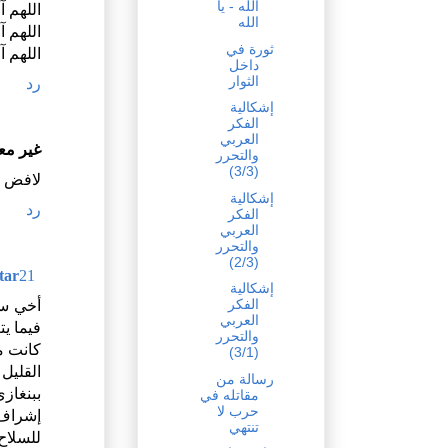
الله - يا
اللهم آ
الله
اللهم آ
ثورة في
اللهم آ
داخل
الثوار
رد
إشكالية
الفكر
العربي
غير م
والتحرر
(3/3)
لافض ف
إشكالية
رد
الفكر
العربي
والتحرر
(2/3)
21 سبتمبر 2011 في 5:05 ص
tar
إشكالية
الفكر
أخي سل
العربي
فيما يت
والتحرر
كانت م
(3/1)
القليل
رسالة من
ببنغاز
مقاتله في
حرب لا
إشراف 
تنتهي
للسلاح