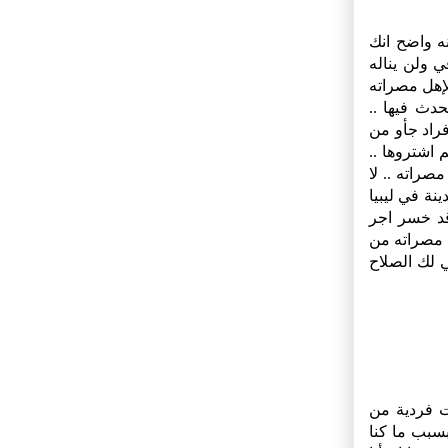
نه واضح انك
ي ولن يناله
 لإهل مصراته
دث فيها ..
فراد جأو من
اشتروها ..
صراته .. لا
ة في ليبيا
قد خسر اجر
ل مصراته من
خي لك الصلاح
فات فردية من
بسبب ما كنا