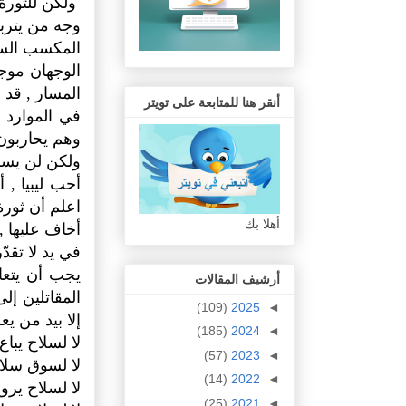
ولكن للثورة
وجه من يترب
المكسب السر
الوجهان موجو
المسار , قد
أنقر هنا للمتابعة على تويتر
في الموارد 
وهم يحاربون 
ولكن لن يسكت
أحب ليبيا ,
اعلم أن ثورة
أهلا بك
أخاف عليها 
في يد لا تقدّ
يجب أن يتعا
أرشيف المقالات
المقاتلين إ
(109)
2025
◄
إلا بيد من يع
(185)
2024
◄
لا لسلاح يبا
(57)
2023
◄
لا لسوق سلا
(14)
2022
◄
لا لسلاح يرو
(25)
2021
◄