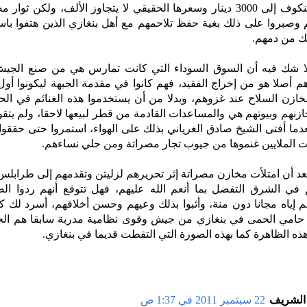
الكلاشنكوف إلى 3000 دينار وسعرها الحقيقي لا يتجاوز الألف، ولكن ثوا
وصبروا على ذلك بغية حفظ تلاحمهم مع أهل بنغازي الذين هتفوا باس
ك من دمهم.
ا شك فيه أن السوق السوداء التي كانت تمارس هي من صنع الجي
هم أصلا هو من إخراج الفقيد، فهم كانوا في مقدمة الجبهة ليكونوا أ
ازن السلاح عند غزوهم، وبدلا من أن يستخدموا هذه الغنائم في الح
زنهم وبيوتهم هي والمساعدات القادمة من قطر لبيعها لاحقا، ولم يتق
دما أفتى الشيخ صادق الغرياني بذلك على الهواء، استمروا حتى حققوا أ
 الملايين غنموها من جيوب تجار مصراتة ومن حلي نساءهم.
بعد أن امتلأت مخازن مصراتة إثر تحريرهم لزليتن وتقدمهم إلى طرابل
 في الشرق التفضل بما أنعم الله عليهم، فهل تتوقع أنهم ردوا الصن
 إياه مجانا دون منة، وأثبوا بذلك وعيهم وحسن أخلاقهم، أسرد لك كل
حامي الحمى في بنغازي من جيش وقوى نظامية مدربة سابقا هم الحر
هذه الظاهرة كما بهذه الصورة التي التقطت قديما في بنغازي.
الشريف
22 سبتمبر 2011 في 1:37 ص