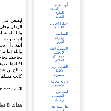
أيها العالم
..... استعد
للمارد
الجديد !
ليقبض على كل
شكرا أخوتي
الوطن وخارج
الليبيين
والله لو تسا
السياسة
وغرفة
إنها صرخة , إ
النوم
أتمنى أن تجد
الديموقراطية
والله إننا 
لا تخيف -
مهما كان
نجاحكم نجاحن
الخلاف
اقبلوها نصيح
الشعب يريد
صالح بن عبدا
حكاما
صينيون
كاتب مسلم 
دعاية مجانية
لخصومك
الكاتب
ulaiman
ليبية بين
الشيطان
والأمل
هناك 8 تعليقات:
هل لمثل هذا
قامت