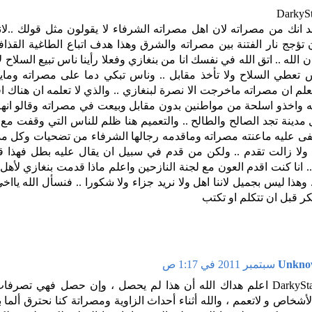
قد انك من مصراته لان اهل مصراته الشرفاء لا يقولون مثل قولك ..لا
ن تؤجج نار الفتنة بين مصراته والشرق وهذا هدف اتباع الطاغية القذاف
ن الله .. اتق الله في نفسك انا من بنغازي وفعلا رأينا ناس تبيع السلاح
س تعطي السلاح ولا تأخذ مقابل .. وناس تبكي دما على مصراته ومايح
علم ان مصراته ماخرجت الا نصرة لبنغازي .. والذي لا تعلمه ان هناك ا
 واخذو اسلحة من مواطنين بدون مقابل وبيعت في مصراته وقالو انهم 
مدينة تجد الصالح والطالح .. والتعميم هنا ظلم للناس التي وقفت مع م
فى عليه ماعنته مصراته وماقدمه رجالها الشرفاء من تضحيات وكل مدين
لا زالت تقدم .. ولكن من قدم في سبيل ان يقال عليه بطل فهذا 
.. انا كنت اقدم العون مع لجنة النازحين واعلم ماذا قدمت بنغازي لأه
. وهذا ليس بجميل لاننا اهل ولا نريد جزاء ولا شكورا .. فنسأل الله ياا
كر قبل ان تتكلم او تكتب
Unkno
أخي DarkyStar اعلم هداك الله أن هذا لم يحصل ، وإن حصل فهي تصر
أشخاص و لاتعمم ، والله أثناء أحداث الزاوية ومصراتة كنا نحترق ألما 