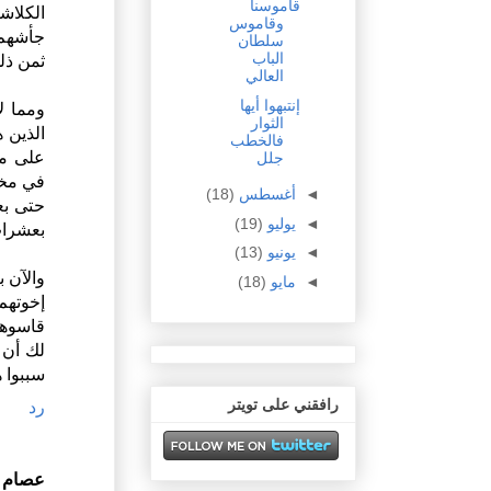
قاموسنا
وقاموس
جأشهم 
سلطان
الباب
ثمن ذل
العالي
إنتبهوا أيها
ومما ل
الثوار
الذين 
فالخطب
على مخ
جلل
في مخا
◄
أغسطس
(18)
حتى بع
◄
يوليو
(19)
بعشرات
◄
يونيو
(13)
والآن 
◄
مايو
(18)
إخوتهم
قاسوهم
لك أن 
سببوا 
رافقني على تويتر
رد
عصام 