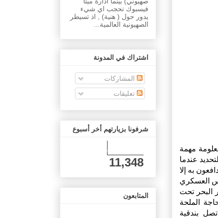
صهيوني) بينما ادارة ميتا
فيسبوك تحجب اي شيء
يدور حول ( هنية) , اذ تسيطر
الصهيونية العالمية...
اشتراك في المدونة
المشاركات
تعليقات
شرفونا بزيارتهم أخر أسبوع
علومة مهمة
تحديد عندما
11,348
فعون به إلا
لس العسكري
 البحر تحت
المتابعون
اجة الملحة
تصل بندقية