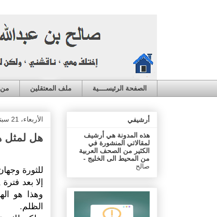
الصفحة الرئيســــية
ملف المعتقلين
من ا
الأربعاء، 21 سبتمبر 2011
أرشيفي
هذه المدونة هي أرشيف
هل لمثل ه
لمقالاتي المنشورة في
الكثير من الصحف العربية
من المحيط الى الخليج -
صالح
للثورة وجهان
إلا بعد فترة 
وهذا هو اله
الظلم.