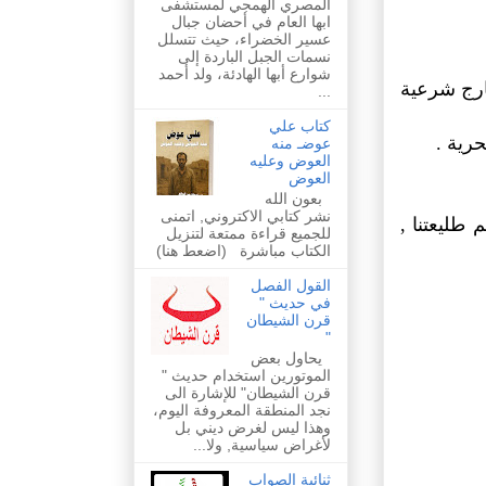
المصري الهمجي لمستشفى
ابها العام في أحضان جبال
عسير الخضراء، حيث تتسلل
نسمات الجبل الباردة إلى
شوارع أبها الهادئة، ولد أحمد
خارج شرعية
...
كتاب علي
رية .
عوضـ منه
العوض وعليه
العوض
بعون الله
نشر كتابي الاكتروني, اتمنى
طليعتنا ,
للجميع قراءة ممتعة لتنزيل
الكتاب مباشرة (اضعط هنا)
القول الفصل
في حديث "
قرن الشيطان
"
يحاول بعض
الموتورين استخدام حديث "
قرن الشيطان" للإشارة الى
نجد المنطقة المعروفة اليوم،
وهذا ليس لغرض ديني بل
لأغراض سياسية, ولا...
ثنائية الصواب