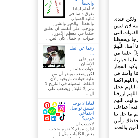
والخطأ
لا أعلم لماذا
نغرق دائما في
ثنائية الصواب
، ولكن عندى
والخطأ . والخير والشر ,
ية لان ليس
ونوجب على أنفسنا ان نطلق
قنوات التى
حكما في معظم الأمور ,
صواب أم خطأ . كأن الص...
جا ويحفظنا
منا، اللّهمّ
رغما عن أنفك
لّ علينا من
...
تمر على
ينا خيارنا،
الإنسان
كيد الفجار
حوادث هامة ,
ا وآمننا في
لكن يصعب ويندر أن تمر
عليه حوادث تاريخية , لأن
 اللهم اكفنا
النقاط المضيئة في التاريخ لا
، اللهم عجل
تمر إلا قليلا , ويصعب على
اللهم ارزقنا
ال...
الهم، اللهم
لماذا لا يوجد
 فيه أعداءك،
تطبيق تواصل
اجتماعي
م ما حل بنا
عربي؟
 بحفظك وأمن
لاحظت ان
مين والحمد
ادارة موقع X تقوم بحجب
بعض الكلمات مثل (