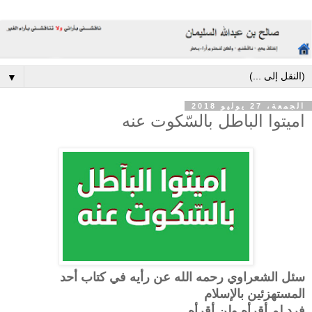
▼
الجمعة، 27 يوليو 2018
اميتوا الباطل بالسّكوت عنه
سئل الشعراوي رحمه الله عن رأيه في كتاب أحد
المستهزئين بالإسلام
فرد لم أقرأه ولن أقرأه.