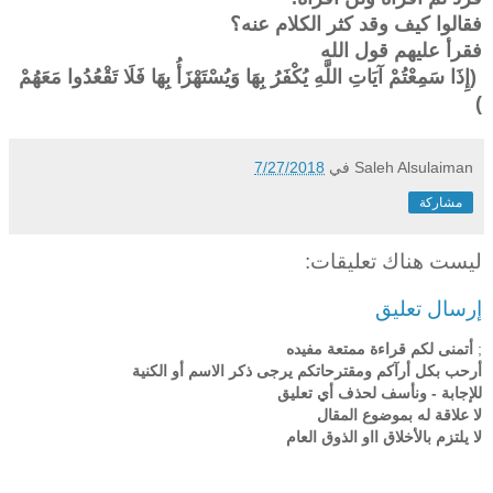
فقالوا كيف وقد كثر الكلام عنه؟
فقرأ عليهم قول الله
(إِذَا سَمِعْتُمْ آيَاتِ اللَّهِ يُكْفَرُ بِهَا وَيُسْتَهْزَأُ بِهَا فَلَا تَقْعُدُوا مَعَهُمْ
)
Saleh Alsulaiman
في
7/27/2018
مشاركة
ليست هناك تعليقات:
إرسال تعليق
;
أتمنى لكم قراءة ممتعة مفيده
أرحب بكل أرآكم ومقترحاتكم يرجى ذكر الاسم أو الكنية
للإجابة - ونأسف لحذف أي تعليق
لا علاقة له بموضوع المقال
لا يلتزم بالأخلاق ااو الذوق العام