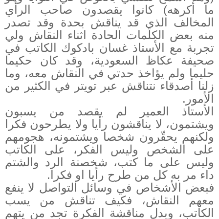
ما أكرهه) كانوا يقصدون صاحب الرأي
المخالف الذي قد يناقش بحدة وقد تصدر
منه بعض الكلمات الحادة اثناء النقاش ولي
تجربة مع الأستاذ
غسان بادكوك الكاتب في
صحيفة عكاظ السعودية، وقد كان حكيما
حليما ولم يؤاخذ حدتي في النقاش معه، وما
زلنا أصدقاء نتناقش عبر تويتر في الكثير من
الأمور.
الأستاذ العمير لم يقصد من يسبون
ويشتمون، لا يناقشون رأيا ولا يطرحون فكرا
ولكنهم يحقّرون شخصا ويشتمونه، هجومهم
على الشخص وليس الفكر، على الكاتب
وليس على ما كتب، شخصنة الرد والشتم
داء مر به كل من طرح رأيا او فكرا.
فبعض الأشخاص في وسائل التواصل لا ينفع
معهم النقاش، فكيف تناقش من يسب
الكاتب، وبدل مناقشة الفكرة تجد من يتهم