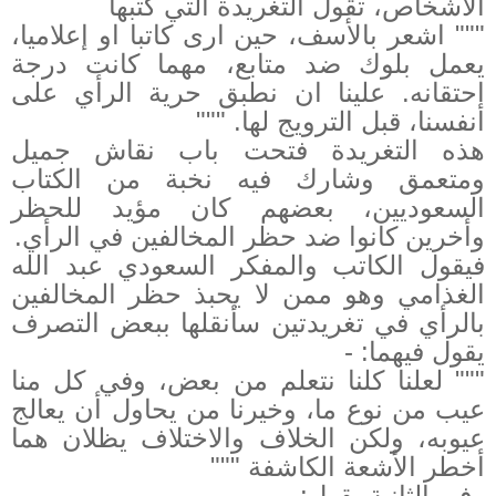
الأشخاص، تقول التغريدة التي كتبها
"""
اشعر بالأسف، حين ارى كاتبا او إعلاميا،
يعمل بلوك ضد متابع، مهما كانت درجة
احتقانه. علينا ان نطبق حرية الرأي على
أنفسنا، قبل الترويج لها.
"""
هذه التغريدة فتحت باب نقاش جميل
ومتعمق وشارك فيه نخبة من الكتاب
السعوديين، بعضهم كان مؤيد للحظر
وأخرين كانوا ضد حظر المخالفين في الرأي.
فيقول الكاتب والمفكر السعودي عبد الله
الغذامي وهو ممن لا يحبذ حظر المخالفين
بالرأي في تغريدتين سأنقلها ببعض التصرف
يقول فيهما: -
"""
لعلنا كلنا نتعلم من بعض، وفي كل منا
عيب من نوع ما، وخيرنا من يحاول أن يعالج
عيوبه، ولكن الخلاف والاختلاف يظلان هما
أخطر الأشعة الكاشفة """
وفي الثانية يقول: -