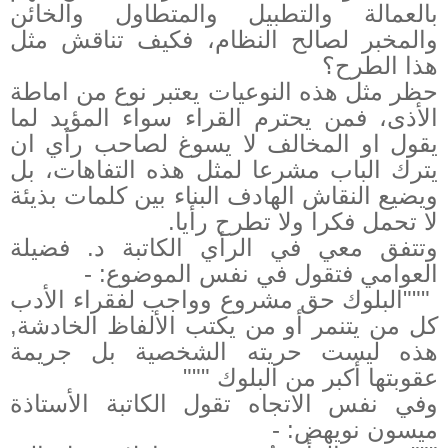
بالعمالة والتطبيل والمتطاول والخائن
والمخبر لصالح النظام، فكيف تناقش مثل
هذا الطرح؟
حظر مثل هذه النوعيات يعتبر نوع من اماطة
الأذى، فمن يحترم القراء سواء المؤيد لما
يقول او المخالف لا يسوغ لصاحب رأي ان
يترك الباب مشرعا لمثل هذه التفاهات، بل
ويضيع النقاش الهادف البناء بين كلمات بذيئة
لا تحمل فكرا ولا تطرح رأيا.
وتتفق معي في الرأي الكاتبة د. فضيلة
العوامي فتقول في نفس الموضوع: -
"""
البلوك حق مشروع وواجب لفقراء الأدب
كل من يتنمر أو من يكتب الألفاظ الخادشة,
هذه ليست حريته الشخصية بل جريمة
عقوبتها أكبر من البلوك """
وفي نفس الاتجاه تقول الكاتبة الأستاذة
ميسون نويهض: -