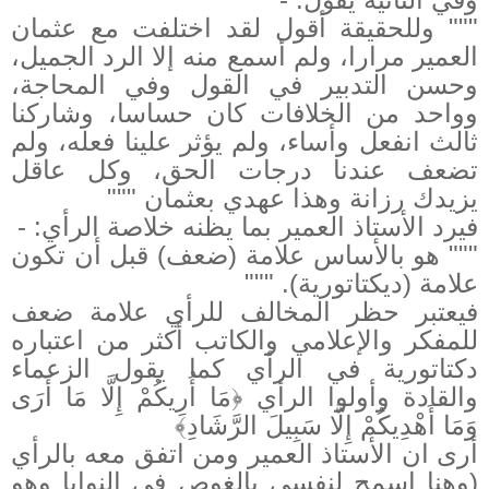
"""
وللحقيقة أقول لقد اختلفت مع عثمان
العمير مرارا، ولم أسمع منه إلا الرد الجميل،
وحسن التدبير في القول وفي المحاجة،
وواحد من الخلافات كان حساسا، وشاركنا
ثالث انفعل وأساء، ولم يؤثر علينا فعله، ولم
تضعف عندنا درجات الحق، وكل عاقل
يزيدك رزانة وهذا عهدي بعثمان
"""
فيرد الأستاذ العمير بما يظنه خلاصة الرأي: -
"""
هو بالأساس علامة (ضعف) قبل أن تكون
علامة (ديكتاتورية).
"""
فيعتبر حظر المخالف للرأي علامة ضعف
للمفكر والإعلامي والكاتب أكثر من اعتباره
دكتاتورية في الرأي كما يقول الزعماء
والقادة وأولوا الرأي ﴿
مَا أُرِيكُمْ إِلَّا مَا أَرَى
وَمَا أَهْدِيكُمْ إِلَّا سَبِيلَ الرَّشَادِ﴾
أرى ان الأستاذ العمير ومن اتفق معه بالرأي
(وهنا اسمح لنفسي بالغوص في النوايا وهو