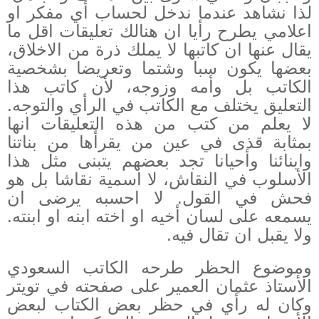
لذا نشاهد عندما ندخل لحساب أي مفكر او
اعلامي يطرح رأيا ان هنالك تعليقات اقل ما
يقال عنها ان كاتبها لا يملك ذرة من الاخلاق،
بعضها يكون سبا وشتما وتعريضا بشخصية
الكاتب بل وأمه وزوجه، لأن كاتب هذا
التعليق يختلف مع الكاتب في الرأي والتوجه.
لا يعلم من كتب من هذه التعليقات انها
بمثابة قذى في عين من يقرأها من بناتنا
وابنائنا وأحيانا تجد بعضهم يتبنى مثل هذا
الأسلوب في النقاش، لا اسمية نقاشا بل هو
فحش في القول. لا احسبه يرضى ان
يسمعه على لسان أخيه او اخته ابنه او ابنته.
ولا يقبل ان تقال فيه.
وموضوع الحظر طرحه الكاتب السعودي
الأستاذ عثمان العمير على صفحته في تويتر
وكان له رأي في حظر بعض الكتاب لبعض