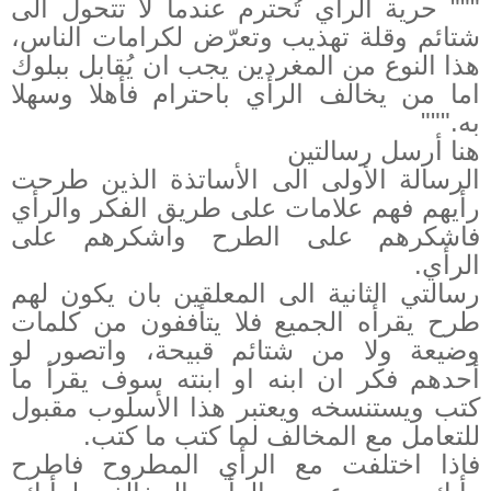
""" حرية الرأي تُحترم عندما لا تتحول الى
شتائم وقلة تهذيب وتعرّض لكرامات الناس،
هذا النوع من المغردين يجب ان يُقابل ببلوك
اما من يخالف الرأي باحترام فأهلا وسهلا
به."""
هنا أرسل رسالتين
الرسالة الأولى الى الأساتذة الذين طرحت
رأيهم فهم علامات على طريق الفكر والرأي
فاشكرهم على الطرح واشكرهم على
الرأي.
رسالتي الثانية الى المعلقين بان يكون لهم
طرح يقرأه الجميع فلا يتأففون من كلمات
وضيعة ولا من شتائم قبيحة، واتصور لو
أحدهم فكر ان ابنه او ابنته سوف يقرأ ما
كتب ويستنسخه ويعتبر هذا الأسلوب مقبول
للتعامل مع المخالف لما كتب ما كتب.
فاذا اختلفت مع الرأي المطروح فاطرح