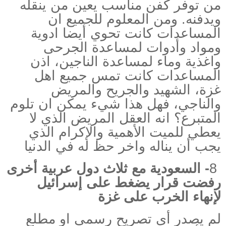
من توفر كفن مناسب يعين من ينقله
ويدفنه. ومن المعلوم للجميع ان
المساعدات كانت تحوي أيضا ادوية
ومواد وأدوات لمساعدة الجرحى
واغذية وماء لمساعدة الناجين، اذن
المساعدات كانت تمس جميع اهل
غزة، الشهيد والجريح والمريض
والناجي، فهل هذا شيء يمكن ان تلوم
المتبرع؟ انه العقل المريض الذي لا
يعطي للميت الأهمية والإكرام الذي
يجب أن يناله واخر حظ له في الدنيا
8
-
السعودية مع ثلاث دول عربية أخرى
رفضت قرار يضغط على إسرائيل
لإنهاء الخرب على غزة
لم يصدر أي تصريح رسمي او مطلع