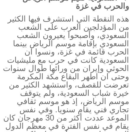
والحرب في غزة
هذه النقطة التي استشرف فيها الكثير
من المؤدلجين العرب على الشعب
السعودي، وأصبحوا يعيرون الشعب
السعودي بإقامة موسم الرياض بينما
الحرب قائمة في غزة، ونسوا ان
السعودية كانت في حرب مع مليشيات
الحوثي وإيران من ورائها طوال سنوات
وحتى ان اطهر البقاع مكة المكرمة
تعرضت للقصف، واستشهد الكثير من
خيرة شباب السعودية، ولم يتوقف
موسم الرياض، إذ هو موسم ثقافي
تجاري فني يقام سنويا. وفي نفس
الموعد عددت أكثر من 30 مهرجان كان
يقام في نفس الفترة في معظم الدول