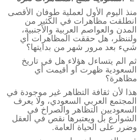
منذ اليوم الأول لعملية طوفان الأقصى
انطلقت مظاهرات في الكثير من
المدن والعواصم العربية والأجنبية،
ولننظر، هل حققت المظاهرات أي
شيء بعد مرور شهر من بدايتها؟
ثم الم يتساءل هؤلاء هل في تاريخ
السعودية ظهرت او أقيمت أي
مظاهرة؟
هذا لأن ثقافة التظاهر غير موجودة في
المجتمع العربي السعودي، ولا يعرف
السعوديين التظاهر والصراخ في
الشوارع بل ويعتبرها نقص في العقل
وضرر على الحياة العامة
.