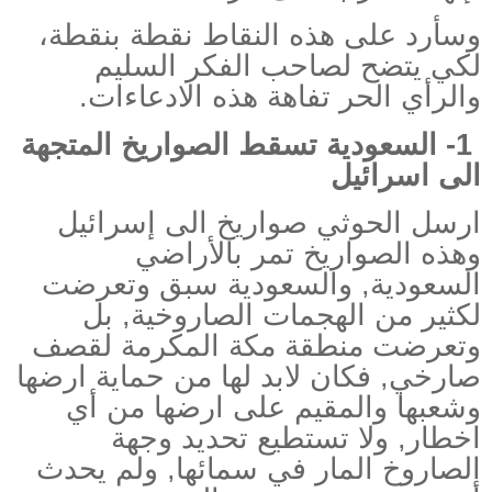
وسأرد على هذه النقاط نقطة بنقطة،
لكي يتضح لصاحب الفكر السليم
والرأي الحر تفاهة هذه الادعاءات
.
1- السعودية
تسقط الصواريخ المتجهة
الى اسرائيل
ارسل الحوثي صواريخ الى إسرائيل
وهذه الصواريخ تمر بالأراضي
السعودية, والسعودية سبق وتعرضت
لكثير من الهجمات الصاروخية, بل
وتعرضت منطقة مكة المكرمة لقصف
صارخي, فكان لابد لها من حماية ارضها
وشعبها والمقيم على ارضها من أي
اخطار, ولا تستطيع تحديد وجهة
الصاروخ المار في سمائها, ولم يحدث