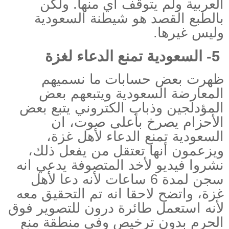
العربية ولم يتوقف أي منها. ولكن
بالطبع القصد هو شيطنة السعودية
وليس غيرها
.
5-
السعودية تمنع الدعاء لغزة
ظهرت بعض حسابات ما نسميهم
المعارضة السعودية ويتبعهم بعض
المؤدلجين وذباب الكتروني يتبع بعض
الأحزام يصرخ بأعلى صوت، ان
السعودية تمنع الدعاء لأهل غزة،
ويزعمون أنها تعتقل من يفعل ذلك،
نشروا فيديو لأخد المتصوفة يدعي انه
سجن لمدة 6 ساعات لأنه دعا لأهل
غزة، واتضح لاحقا انه تم التحقيق معه
لأنه استعمل طائرة درون للتصوير فوق
الحرم بدون ترخيص وفي منطقة منع