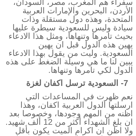
سفراء هم المغرب، مصر، السودان،
الأردن، البحرين والإمارات العربية
المتحدة، وهذه دول مستقلة وذات
سيادة وليس للسعودية سيطرة عليها
بحيث تامرها وتنهاها، ومثل هذا الادعاء
يهين هذه الدول قبل ان يهين
السعودية. وليت من يقول بهذا الادعاء
يبين لنا ما هي وسيلة الضغط على هذه
الدول لكي تامرها وتنهاها.
7-
السعودية ترسل اكفان لغزة
نعم ظهرت في المساعدات التي
ارسلتها الدول العربية اكفان، وهذا
اظنه من المهم وجودها، وخصوصا بعد
ان بلغ الشهداء أكثر من 12 ألف شهيد.
ولا اظن ان اكرام الميت يكون بأقل