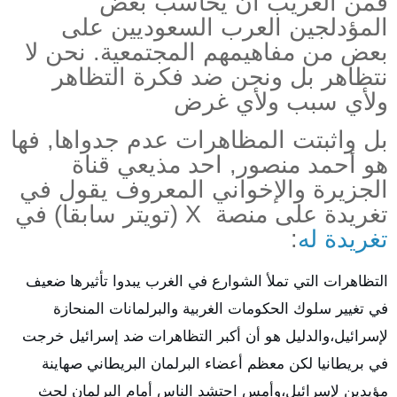
فمن الغريب ان يحاسب بعض
المؤدلجين العرب السعوديين على
بعض من مفاهيمهم المجتمعية. نحن لا
نتظاهر بل ونحن ضد فكرة التظاهر
ولأي سبب ولأي غرض
بل واثبتت المظاهرات عدم جدواها, فها
هو أحمد منصور, احد مذيعي قناة
الجزيرة والإخواني المعروف يقول في
تغريدة على منصة X (تويتر سابقا) في
تغريدة له
:
التظاهرات التي تملأ الشوارع في الغرب يبدوا تأثيرها ضعيف
في تغيير سلوك الحكومات الغربية والبرلمانات المنحازة
لإسرائيل،والدليل هو أن أكبر التظاهرات ضد إسرائيل خرجت
في بريطانيا لكن معظم أعضاء البرلمان البريطاني صهاينة
مؤيدين لإسرائيل،وأمس احتشد الناس أمام البرلمان لحث