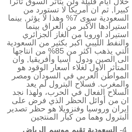
خلال أيام قليلة ولن يتأثر السوق تأثرا
كبيرا, ثم ان أمريكا لا تستورد من
السعودية سوى 7% وهذا لا يؤثر, بينما
استيرادها الأكبر من العراق بينما
استيراد اوروبا من الغاز الجزائري
والنفط الليبي اكبر بكثير من السعودية
التي يذهب اكثر من 85% من انتاجها
الى الصين ودول
اسيا وأفريقيا, وان
المتأثر الأول لغلاء أسعار الوقود هو
المواطن العربي في السودان ومصر
والمغرب. فسلاح البترول لم يعد
السلاح الفعال في الحرب، ولهذا نجد
ان من أوائل الحظر الذي فرض على
إيران وروسيا وفنزويلا هو حظر تصدير
البترول وهما من كبار المنتجين
4-
السعودية تقيم موسم الرياض