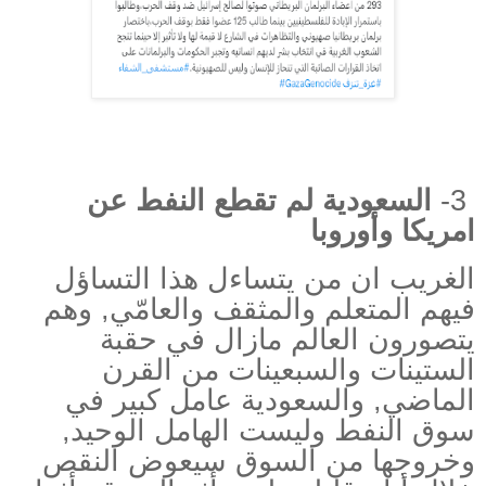
3-
السعودية لم تقطع النفط عن
امريكا وأوروبا
الغريب ان من يتساءل هذا التساؤل
فيهم المتعلم والمثقف والعامّي, وهم
يتصورون العالم مازال في حقبة
الستينات والسبعينات من القرن
الماضي, والسعودية عامل كبير في
سوق النفط وليست الهامل الوحيد,
وخروجها من السوق سيعوض النقص