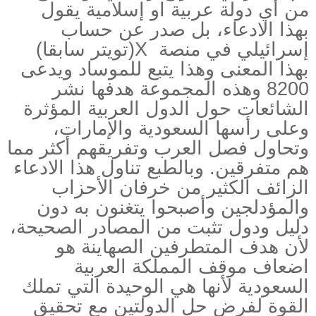
من أي دولة عربية او إسلامية يقول
بهذا الادعاء، بل صدر عن حساب
إسرائيلي في منصة
X
(تويتر سابقا)
بهذا المعنى وهذا يتبع للموساد ويدعى
8200 وهذه المجموعة هدفها نشر
الشائعات حول الدول العربية المؤثرة
وعلى رأسها السعودية والإمارات،
وتحاول فصل العرب وتفريقهم أكثر مما
هم متفرقين. وبالطبع تناول هذا الادعاء
الزائف الكثير من خرفان الأحزاب
والمؤدلجين وأصبحوا يتغنون به دون
دليل ودول تثبت من المصادر الصحيحة،
لأن هدف المتطرفين الصهاينة هو
اضعاف موقف المملكة العربية
السعودية لأنها هي الوحيدة التي تملك
القوة لفرض حل الدولتين مع تحقيق