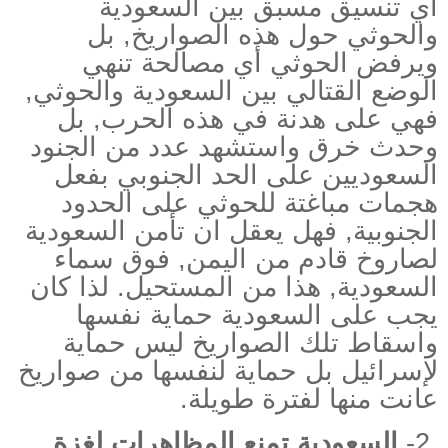
أي تنسيق مسبق بين السعودية
والحوثي حول هذه الصواريخ, بل
ويرفض الحوثي أي مصالحة تنهي
الوضع القتالي بين السعودية والحوثي,
فهي على هدنة في هذه الحرب, بل
وحدث خرق واستشهد عدد من الجنود
السعوديين على الحد الجنوبي بفعل
هجمات مباغتة للحوثي على الحدود
الجنوبية, فهل يعقل ان تأمن السعودية
لصاروخ قادم من اليمن, فوق سماء
السعودية, هذا من المستحيل. لذا كان
يجب على السعودية حماية نفسها
واسقاط تلك الصواريخ ليس حماية
لإسرائيل بل حماية لنفسها من صواريخ
عانت منها لفترة طويلة
.
2-
السعودية تمنع المظاهرات لغزة