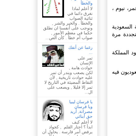
والخطأ
ر، نيوم ،
لا أعلم لماذا
نغرق دائما في
ثنائية الصواب
والخطأ . والخير والشر ,
 السعودية
ونوجب على أنفسنا ان نطلق
حكما في معظم الأمور ,
متجددة مرة
صواب أم خطأ . كأن الص...
رغما عن أنفك
د المملكة
...
تمر على
الإنسان
حوادث هامة ,
وديون فيه
لكن يصعب ويندر أن تمر
عليه حوادث تاريخية , لأن
النقاط المضيئة في التاريخ لا
تمر إلا قليلا , ويصعب على
ال...
يا فرسان ليبيا
ويا فرسان
مصراتة, أريد
حق أبنائي
لا أعلم كيف
ابدأ ؟ احتار القلم , كجواد
يرفض أمر فارسة . يحاول أن