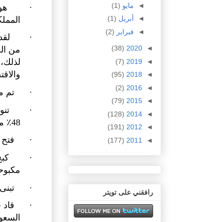
◄
مايو
(1)
·
◄
أبريل
(1)
المملك
◄
فبراير
(2)
·
(38)
2020
◄
(7)
2019
◄
والاق
(95)
2018
◄
(2)
2016
◄
·
تم م
(79)
2015
◄
·
تنو
(128)
2014
◄
48٪ من الميزانية السنوية).
(191)
2012
◄
·
فتح 
(177)
2011
◄
·
كبح
مكبوح
·
تبنى
رافقني على تويتر
·
السعو