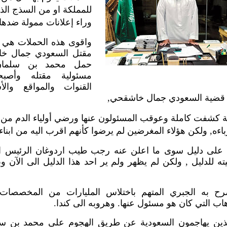
للمملكة او من السذج الذ
وراء إعلانات ممولة ضدها
واقوى هذه الحملات هي م
مقتل السعودي جمال خا
حمل محمد بن سلمان
مسئولية مقتله وأص
القنوات والمواقع وال
 قضية السعودي جمال خاشقحي,
ة كشفت كاملة وعوقب المسئولون عنها ورضي أولياء الدم من أب
اءه, ولكن هؤلاء المغرضين لم يرضوا كأنهم اقرب اليه من ابناءه
ن على دليل سوى ما اعلن عنه رجب طيب اردوغان الرئيس ا
ه للدليل , ولكن لم يظهر ولم ير احد هذا الدليل الى الآن و
رح به الجبري المتهم باختلاس المليارات من المخصصات 
هاب التي كان هو مسئول عنها. وهروبه الى كندا.
لذين يهاجمون السعودية عن طريق الهجوم على محمد بن سل