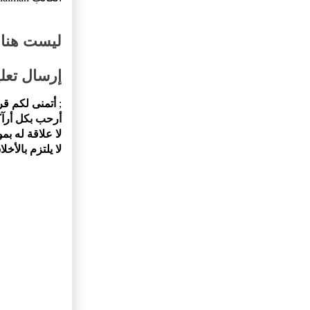
ليست هناك
إرسال تعل
;
أتمنى لكم قر
أرحب بكل أرآك
لا علاقة له ب
لا يلتزم بالأخل