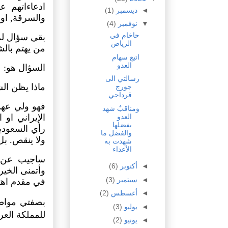
ادعاءاتهم ع
◄
ديسمبر
(1)
والسرقة, او 
▼
نوفمبر
(4)
حاخام في
بقي سؤال لم 
الرياض
من يهتم بالش
اتبع سهام
العدو
السؤال هو:
رسالتي الى
ماذا يظن ال
جورج
قرداحي
فهو ولي عهد 
ومناقبٌ شهد
الإيراني او
العدو
بفضلها
رأي السعوديو
والفضل ما
ولا ينقص. بل
شهدت به
الأعداء
ساجيب عن ه
◄
أكتوبر
(6)
وأتمنى الخير
◄
سبتمبر
(3)
في مقدم اهت
◄
أغسطس
(2)
بصفتي مواط
◄
يوليو
(3)
للمملكة العر
◄
يونيو
(2)