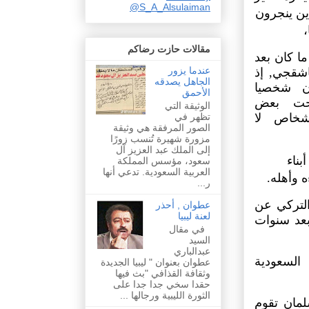
@S_A_Alsulaiman
ين ينجرون
،
مقالات حازت رضاكم
ا كان بعد
عندما يزور
شقجي, إذ
الجاهل يصدقه
 شخصيا
الأحمق
بحت بعض
الوثيقة التي
تظهر في
أشخاص لا
الصور المرفقة هي وثيقة
مزورة شهيرة تُنسب زورًا
إلى الملك عبد العزيز آل
ناء
سعود، مؤسس المملكة
العربية السعودية. تدعي أنها
 وأهله.
ر...
لتركي عن
عطوان , أحذر
لعنة ليبيا
بعد سنوات
في مقال
السيد
عبدالباري
السعودية
عطوان بعنوان " ليبيا الجديدة
وثقافة القذافي "بث فيها
حقدا سخي جدا جدا على
الثورة الليبية ورجالها ...
مان تقوم