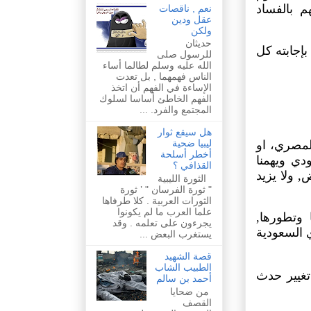
م بالفساد
نعم , ناقصات
عقل ودين
ولكن
حديثان
بإجابته كل
للرسول صلى
الله عليه وسلم لطالما أساء
الناس فهمهما , بل تعدت
الإساءة في الفهم أن اتخذ
الفهم الخاطئ أساسا لسلوك
المجتمع والفرد. ...
هل سيقع ثوار
ليبيا ضحية
المصري، او
أخطر أسلحة
دي ويهمنا
القذافي ؟
, ولا يزيد
الثورة الليبية
" ثورة الفرسان " ’ ثورة
الثورات العربية . كلا طرفاها
علما العرب ما لم يكونوا
وتطورها,
يجرءون على تعلمه . وقد
ي السعودية
يستغرب البعض ...
قصة الشهيد
الطبيب الشاب
غيير حدث
أحمد بن سالم
من ضحايا
القصف