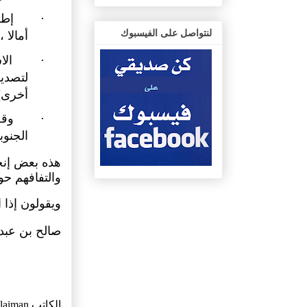
·
إطل
لنتواصل على الفيسبوك
أمالا ،
·
الا
لتصدير
أخرى) 
·
وقف
الجنوب
هذه بعض إنج
والتفافهم حو
ويقولون إذا 
صالح بن عبدا
الكاتب
ulaiman