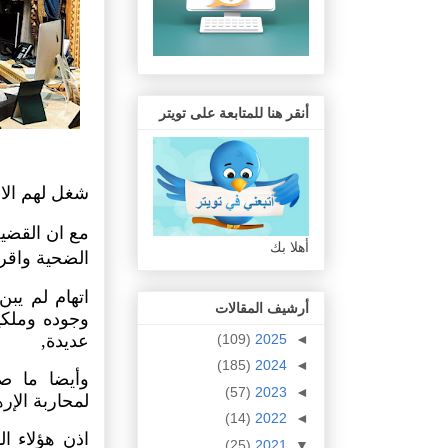
أنقر هنا للمتابعة على تويتر
شغل لهم الا
مع ان القضي
أهلا بك
الضحية واقرب
اتهام لم يب
أرشيف المقالات
وجوده وملكيت
عديدة,
(109)
2025
◄
(185)
2024
◄
وأيضا ما ص
(57)
2023
◄
لمحاربة الإر
(14)
2022
◄
اذن هؤلاء ا
(25)
2021
▼