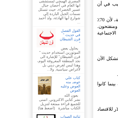
المصري الهمجي لمستشفى
 وهذا هو السبب في أن
ابها العام في أحضان جبال
عسير الخضراء، حيث تتسلل
نسمات الجبل الباردة إلى
شوارع أبها الهادئة، ولد أحمد
لقد كان جريئًا وسريعًا في تنفيذ الإصلاحات الاجتماعية والاقتصادية، لأن 70٪
...
لمون جيدًا ومنفتحون.
القول الفصل
احات الاجتماعية
في حديث "
قرن الشيطان
"
يحاول بعض
الموتورين استخدام حديث "
قرن الشيطان" للإشارة الى
 تشكل الآن
نجد المنطقة المعروفة اليوم،
وهذا ليس لغرض ديني بل
لأغراض سياسية, ولا...
كتاب علي
عوضـ منه
نما كانوا
العوض وعليه
العوض
بعون الله
نشر كتابي الاكتروني, اتمنى
للجميع قراءة ممتعة لتنزيل
الكتاب مباشرة (اضعط هنا)
ل (تم استرداد 100 مليار دولار للاقتصاد
ثنائية الصواب