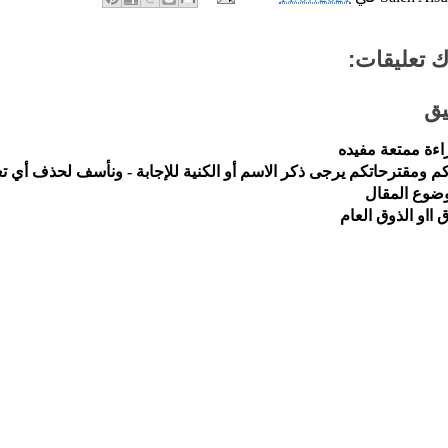
 تعليقات:
يق
اءة ممتعة مفيده
م ومقترحاتكم يرجى ذكر الاسم أو الكنية للإجابة - ونأسف لحذف أي تع
موضوع المقال
اق ااو الذوق العام