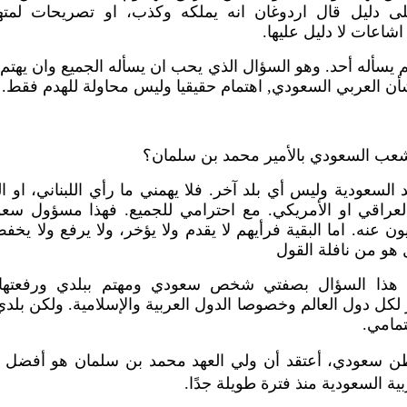
لى دليل قال اردوغان انه يملكه وكذب، او تصريحات لمته
اشاعات لا دليل عليها.
يسأله أحد. وهو السؤال الذي يحب ان يسأله الجميع وان يهتم 
أن العربي السعودي, اهتمام حقيقيا وليس محاولة للهدم فقط.
شعب السعودي بالأمير محمد بن سلمان؟
السعودية وليس أي بلد آخر. فلا يهمني ما رأي اللبناني، او 
 العراقي او الأمريكي. مع احترامي للجميع. فهذا مسؤول سعو
ن عنه. اما البقية فرأيهم لا يقدم ولا يؤخر، ولا يرفع ولا يخفض
 هو من نافلة القول
ذا السؤال بصفتي شخص سعودي ومهتم ببلدي ورفعتها 
 لكل دول العالم وخصوصا الدول العربية والإسلامية. ولكن بلد
مامي.
ن سعودي، أعتقد أن ولي العهد محمد بن سلمان هو أفضل ت
بية السعودية منذ فترة طويلة جدًا.