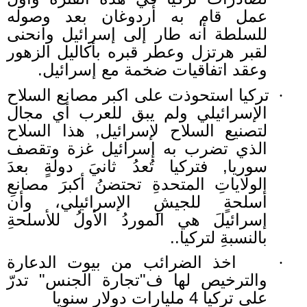
عمل قام به أردوغان بعد وصوله
للسلطة أنه طار إلى إسرائيل وانحنى
لقبر هرتزل وعطر قبره بأكاليل الزهور
وعقد اتفاقيات ضخمة مع إسرائيل.
تركيا استحوذت على اكبر مصانع السلاح
·
الإسرائيلي ولم يبق للعرب أي مجال
لتصنيع السلاح لإسرائيل, هذا السلاح
الذي تضرب به إسرائيل غزة وتقصف
سوريا, فتركيا تُعدُ ثانيَ دولةٍ بعدَ
الولاياتِ المتحدةِ تحتضنُ أكبرَ مصانعِ
أسلحةٍ للجيشِ الإسرائيلي، وأن
إسرائيلَ هي الموردُ الأولُ للأسلحةِ
بالنسبةِ لتركيا
..
اخذ الضرائب من بيوت الدعارة
·
والترخيص لها ف"تجارة الجنس" تدرّ
على تركيا 4 مليارات دولار سنويا