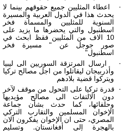
اعطاء المثليين جميع حقوقهم بينما لا
·
يحدث هذا في الدول العربية والمسيرة
السنوية للمثليين والمسماة فخر
اسطنبول والتي يحضرها ما يزيد على
10 الاف من المثليين فقظ ابحث في
صور جوجل عن " مسيرة فخر
اسطنبول"
ارسال المرتزقة السوريين الى ليبيا
·
وأذربيجان ليقاتلوا من اجل مصالح تركيا
ويتركوا قضية بلادهم
قدرة تركيا على التحول من موقف لآخر
·
دون الالتفات الى مصالح مؤيديها
وحلفائها، كما حدث بشأن جماعة
الإخوان المسلمين والتقارب التركي
المصري، حتى ان الإخوان يفكرون الان
بالهجرة الى أفغانستان. وتسليم